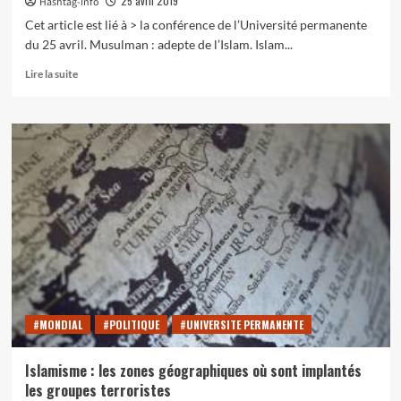
25 avril 2019
Hashtag-Info
le
16
Cet article est lié à > la conférence de l’Université permanente
mai
du 25 avril. Musulman : adepte de l’Islam. Islam...
En
Lire la suite
savoir
plus
sur
Comprendre
l’Islam
:
quelques
concepts
importants
#MONDIAL
#POLITIQUE
#UNIVERSITE PERMANENTE
Islamisme : les zones géographiques où sont implantés
les groupes terroristes