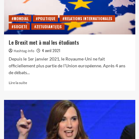
Arménie-
Azerbaïdjan.
#MONDIAL
#POLITIQUE
#RELATIONS INTERNATIONALES
#SOCIETE
#ZETUDIANT(E)S
Le Brexit met à mal les étudiants
4 avril 2021
Hashtag-Info
Depuis le 1er janvier 2021, le Royaume-Uni ne fait
officiellement plus partie de l’Union européenne. Après 4 ans
de débats...
En
Lire la suite
savoir
plus
sur
Le
Brexit
met
à
mal
les