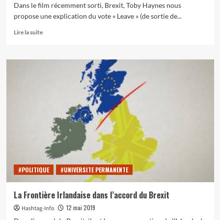
Dans le film récemment sorti, Brexit, Toby Haynes nous
propose une explication du vote « Leave » (de sortie de...
En
Lire la suite
savoir
plus
sur
« Brexit »,
documentaire
de
Toby
Haynes
#POLITIQUE
#UNIVERSITE PERMANENTE
La Frontière Irlandaise dans l’accord du Brexit
12 mai 2019
Hashtag-Info