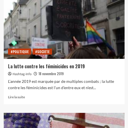
:
quand
l’art
devient
un
engagement
politique
#POLITIQUE
#SOCIETE
La lutte contre les féminicides en 2019
18 novembre 2019
Hashtag-Info
L’année 2019 est marquée par de multiples combats ; la lutte
contre les féminicides est l’un d’entre eux et n’est...
En
Lire la suite
savoir
plus
sur
La
lutte