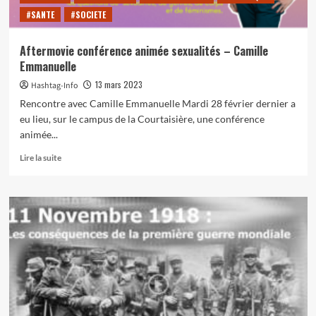
#SANTE
#SOCIETE
Aftermovie conférence animée sexualités – Camille
Emmanuelle
13 mars 2023
Hashtag-Info
Rencontre avec Camille Emmanuelle Mardi 28 février dernier a
eu lieu, sur le campus de la Courtaisière, une conférence
animée...
En
Lire la suite
savoir
plus
sur
Aftermovie
conférence
animée
sexualités
–
Camille
Emmanuelle