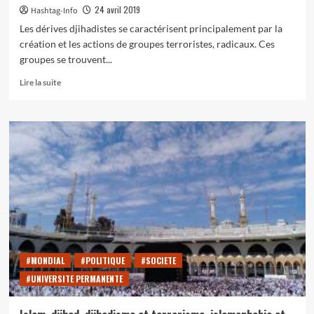
24 avril 2019
Hashtag-Info
Les dérives djihadistes se caractérisent principalement par la
création et les actions de groupes terroristes, radicaux. Ces
groupes se trouvent...
En
Lire la suite
savoir
plus
sur
Islamisme
:
les
zones
géographiques
où
sont
implantés
les
groupes
#MONDIAL
#POLITIQUE
#SOCIETE
terroristes
#UNIVERSITE PERMANENTE