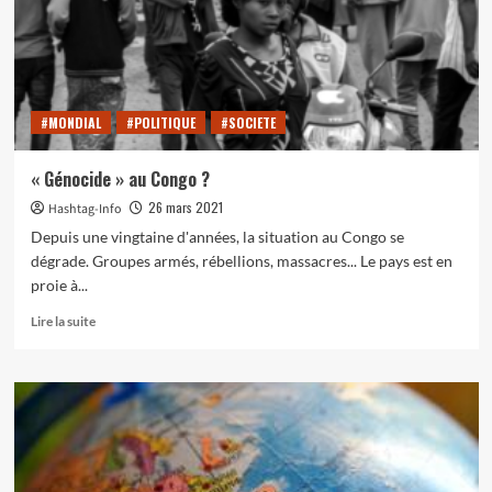
l’égalité
:
Sarah
McBride
#MONDIAL
#POLITIQUE
#SOCIETE
« Génocide » au Congo ?
26 mars 2021
Hashtag-Info
Depuis une vingtaine d'années, la situation au Congo se
dégrade. Groupes armés, rébellions, massacres... Le pays est en
proie à...
En
Lire la suite
savoir
plus
sur
« Génocide »
au
Congo
?