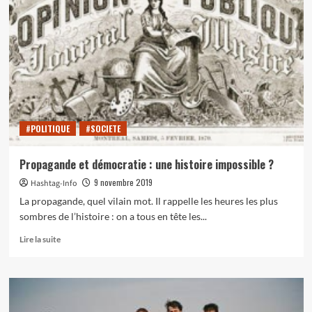
« true
crime »
sur
Netflix)
:
les
failles
du
système
#POLITIQUE
#SOCIETE
juridique
US
Propagande et démocratie : une histoire impossible ?
9 novembre 2019
Hashtag-Info
La propagande, quel vilain mot. Il rappelle les heures les plus
sombres de l’histoire : on a tous en tête les...
En
Lire la suite
savoir
plus
sur
Propagande
et