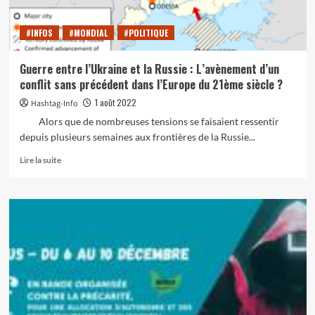
#INFOS
#MONDIAL
#POLITIQUE
Guerre entre l’Ukraine et la Russie : L’avènement d’un
conflit sans précédent dans l’Europe du 21ème siècle ?
1 août 2022
Hashtag-Info
Alors que de nombreuses tensions se faisaient ressentir
depuis plusieurs semaines aux frontières de la Russie...
En
Lire la suite
savoir
plus
sur
Guerre
entre
l’Ukraine
et
la
Russie :
L’avènement
d’un