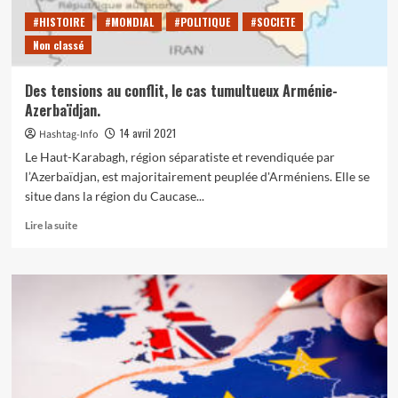
#HISTOIRE
#MONDIAL
#POLITIQUE
#SOCIETE
Non classé
Des tensions au conflit, le cas tumultueux Arménie-
Azerbaïdjan.
14 avril 2021
Hashtag-Info
Le Haut-Karabagh, région séparatiste et revendiquée par
l’Azerbaïdjan, est majoritairement peuplée d'Arméniens. Elle se
situe dans la région du Caucase...
En
Lire la suite
savoir
plus
sur
Des
tensions
au
conflit,
le
cas
tumultueux