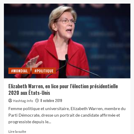
sur
Extinction
rébellion
:
désobéir
pour
mieux
prévenir
#MONDIAL
#POLITIQUE
Elizabeth Warren, en lice pour l’élection présidentielle
2020 aux États-Unis
8 octobre 2019
Hashtag-Info
Femme politique et universitaire, Elizabeth Warren, membre du
Parti Démocrate, dresse un portrait de candidate affirmée et
progressiste depuis le...
En
Lire la suite