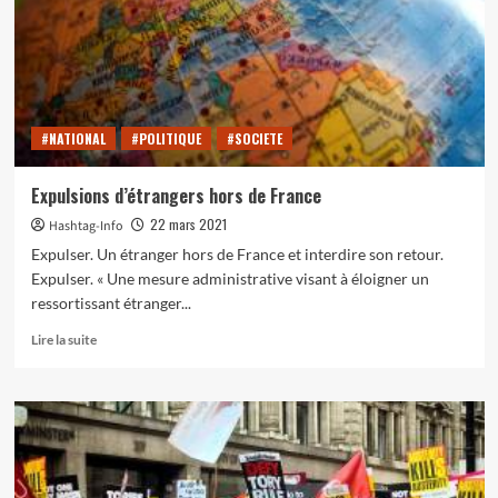
#NATIONAL
#POLITIQUE
#SOCIETE
Expulsions d’étrangers hors de France
22 mars 2021
Hashtag-Info
Expulser. Un étranger hors de France et interdire son retour.
Expulser. « Une mesure administrative visant à éloigner un
ressortissant étranger...
En
Lire la suite
savoir
plus
sur
Expulsions
d’étrangers
hors
de