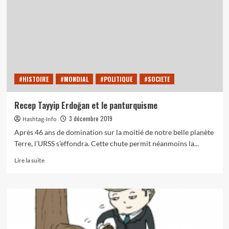
pendant
ce
temps
Simone
Veille »
#HISTOIRE
#MONDIAL
#POLITIQUE
#SOCIETE
Recep Tayyip Erdoğan et le panturquisme
3 décembre 2019
Hashtag-Info
Après 46 ans de domination sur la moitié de notre belle planète
Terre, l’URSS s’effondra. Cette chute permit néanmoins la...
En
Lire la suite
savoir
plus
sur
Recep
Tayyip
Erdoğan
et