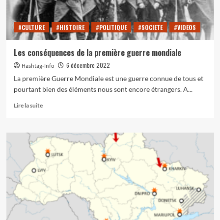
#CULTURE
#HISTOIRE
#POLITIQUE
#SOCIETE
#VIDEOS
Les conséquences de la première guerre mondiale
6 décembre 2022
Hashtag-Info
La première Guerre Mondiale est une guerre connue de tous et
pourtant bien des éléments nous sont encore étrangers. A...
En
Lire la suite
savoir
plus
sur
Les
conséquences
de
la
première
guerre
mondiale