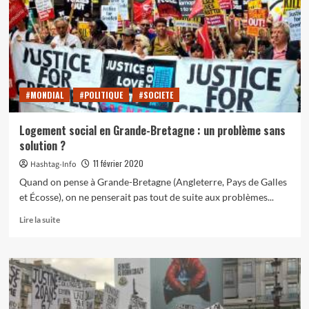
France
#MONDIAL
#POLITIQUE
#SOCIETE
Logement social en Grande-Bretagne : un problème sans
solution ?
11 février 2020
Hashtag-Info
Quand on pense à Grande-Bretagne (Angleterre, Pays de Galles
et Écosse), on ne penserait pas tout de suite aux problèmes...
En
Lire la suite
savoir
plus
sur
Logement
social
en