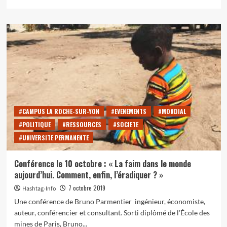
savoir
plus
sur
Elizabeth
Warren,
en
lice
pour
l’élection
présidentielle
2020
aux
#CAMPUS LA ROCHE-SUR-YON
#EVENEMENTS
#MONDIAL
États-
#POLITIQUE
#RESSOURCES
#SOCIETE
Unis
#UNIVERSITE PERMANENTE
Conférence le 10 octobre : « La faim dans le monde
aujourd’hui. Comment, enfin, l’éradiquer ? »
7 octobre 2019
Hashtag-Info
Une conférence de Bruno Parmentier ingénieur, économiste,
auteur, conférencier et consultant. Sorti diplômé de l’École des
mines de Paris, Bruno...