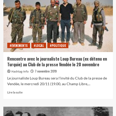
démocratie
:
une
histoire
impossible
?
#EVENEMENTS
#LOCAL
#POLITIQUE
Rencontre avec le journaliste Loup Bureau (ex détenu en
Turquie) au Club de la presse Vendée le 20 novembre
7 novembre 2019
Hashtag-Info
Le journaliste Loup Bureau sera l'invité du Club de la presse de
Vendée, le mercredi 20/11 (19.00, au Champ Libre,...
En
Lire la suite
savoir
plus
sur
Rencontre