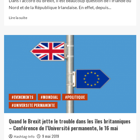
Dans l’accord du Brexit, il est beaucoup question de l’Irlande du
Nord et de la République Irlandaise. En effet, depuis...
En
Lire la suite
savoir
plus
sur
La
Frontière
Irlandaise
dans
l’accord
du
Brexit
#EVENEMENTS
#MONDIAL
#POLITIQUE
#UNIVERSITE PERMANENTE
Quand le Brexit jette le trouble dans les îles britanniques
– Conférence de l’Université permanente, le 16 mai
9 mai 2019
Hashtag-Info