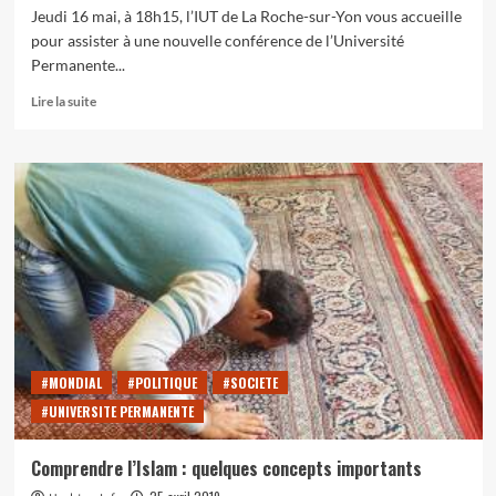
Jeudi 16 mai, à 18h15, l’IUT de La Roche-sur-Yon vous accueille
pour assister à une nouvelle conférence de l’Université
Permanente...
En
Lire la suite
savoir
plus
sur
Quand
le
Brexit
jette
le
trouble
dans
les
îles
britanniques
#MONDIAL
#POLITIQUE
#SOCIETE
–
#UNIVERSITE PERMANENTE
Conférence
de
l’Université
Comprendre l’Islam : quelques concepts importants
permanente,