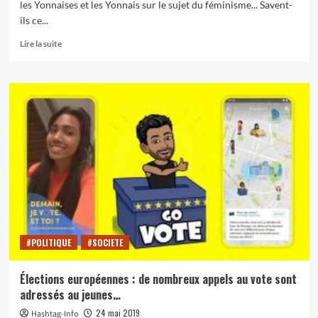
les Yonnaises et les Yonnais sur le sujet du féminisme... Savent-
ils ce...
En
Lire la suite
savoir
plus
sur
[Audio]
Féminisme
à
La
Roche-
sur-
Yon
(y’a
encore
du
boulot…
#POLITIQUE
#SOCIETE
1/2)
Élections européennes : de nombreux appels au vote sont
adressés au jeunes…
24 mai 2019
Hashtag-Info