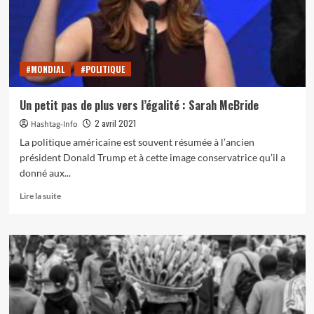
étudiants
#MONDIAL
#POLITIQUE
Un petit pas de plus vers l’égalité : Sarah McBride
2 avril 2021
Hashtag-Info
La politique américaine est souvent résumée à l’ancien
président Donald Trump et à cette image conservatrice qu’il a
donné aux...
En
Lire la suite
savoir
plus
sur
Un
petit
pas
de
plus
vers