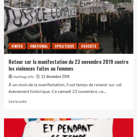
Grande-
Bretagne
:
un
problème
sans
solution ?
#INFOS
#NATIONAL
#POLITIQUE
#SOCIETE
Retour sur la manifestation du 23 novembre 2019 contre
les violences faites au femmes
23 décembre 2019
Hashtag-Info
À un mois de la manifestation, il est temps de revenir sur cet
évènement historique. Ce samedi 23 novembre, ce...
En
Lire la suite
savoir
plus
sur
Retour
sur
la