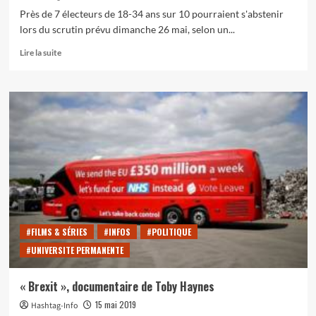
Près de 7 électeurs de 18-34 ans sur 10 pourraient s'abstenir
lors du scrutin prévu dimanche 26 mai, selon un...
En
Lire la suite
savoir
plus
sur
Élections
européennes :
de
nombreux
appels
au
vote
sont
adressés
au
#FILMS & SÉRIES
#INFOS
#POLITIQUE
jeunes…
#UNIVERSITE PERMANENTE
« Brexit », documentaire de Toby Haynes
15 mai 2019
Hashtag-Info