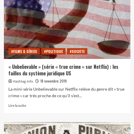
contre
les
féminicides
en
2019
#FILMS & SÉRIES
#POLITIQUE
#SOCIETE
« Unbelievable » (série « true crime » sur Netflix) : les
failles du système juridique US
18 novembre 2019
Hashtag-Info
La mini-série Unbelievable sur Netflix relève du genre dit « true
crime » car très proche de ce qu’il s’est...
En
Lire la suite
savoir
plus
sur
« Unbelievable »
(série