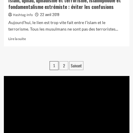
Islam, djihad, djihadisme et terrorisme, islamophobie et
fondamentalisme extrémiste : éviter les confusions
22 avril 2019
Hashtag-Info
Aujourd’hui, le lien est trop vite fait entre l’islam et le
terrorisme. Tous les musulmans ne sont pas des terroristes...
En
Lire la suite
savoir
plus
sur
Islam,
Pagination
2
Suivant
1
djihad,
des
djihadisme
et
publications
terrorisme,
islamophobie
et
fondamentalisme
extrémiste
:
éviter
les
confusions