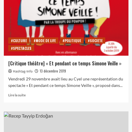
manifestation
du
23
novembre
2019
contre
les
#CULTURE
#MODE DE LIFE
#POLITIQUE
#SOCIETE
violences
#SPECTACLES
faites
au
femmes
[Critique théâtre] « Et pendant ce temps Simone Veille »
13 décembre 2019
Hashtag-Info
Vendredi 29 novembre avait lieu au Cyel une représentation du
spectacle « Et pendant ce temps Simone Veille », proposé dans...
En
Lire la suite
savoir
plus
sur
[Critique
théâtre]
« Et