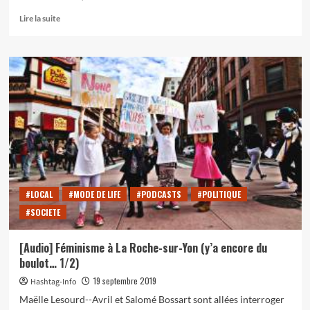
En
Lire la suite
savoir
plus
sur
Conférence
le
10
octobre
:
« La
faim
dans
le
monde
#LOCAL
#MODE DE LIFE
#PODCASTS
#POLITIQUE
aujourd’hui.
#SOCIETE
Comment,
enfin,
l’éradiquer
[Audio] Féminisme à La Roche-sur-Yon (y’a encore du
? »
boulot… 1/2)
19 septembre 2019
Hashtag-Info
Maëlle Lesourd--Avril et Salomé Bossart sont allées interroger