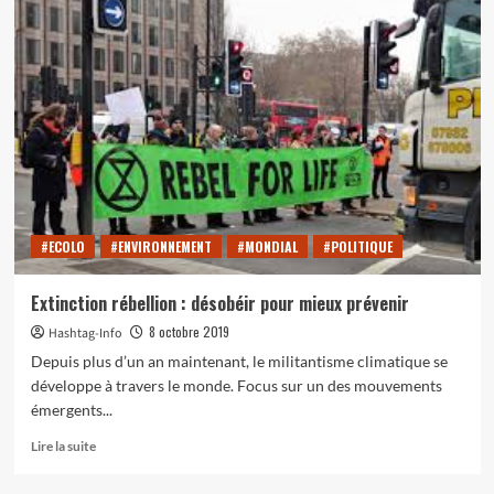
[Culture
ciné
par]
Alexandra
:
« Ils
étaient
vingt-
trois »
(« L’armée
du
#ECOLO
#ENVIRONNEMENT
#MONDIAL
#POLITIQUE
crime »,
de
Robert
Extinction rébellion : désobéir pour mieux prévenir
Guédiguian,
8 octobre 2019
Hashtag-Info
2009)
Depuis plus d’un an maintenant, le militantisme climatique se
développe à travers le monde. Focus sur un des mouvements
émergents...
En
Lire la suite
savoir
plus