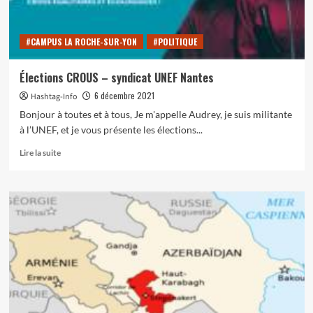
conflit
sans
précédent
#CAMPUS LA ROCHE-SUR-YON
#POLITIQUE
dans
l’Europe
du
Élections CROUS – syndicat UNEF Nantes
21ème
6 décembre 2021
Hashtag-Info
siècle ?
Bonjour à toutes et à tous, Je m'appelle Audrey, je suis militante
à l’UNEF, et je vous présente les élections...
En
Lire la suite
savoir
plus
sur
Élections
CROUS
–
syndicat
UNEF
Nantes