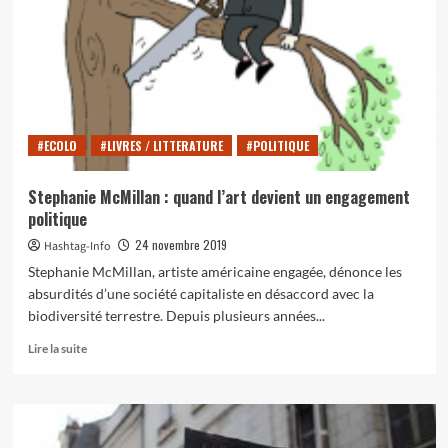
le
panturquisme
#ECOLO
#LIVRES / LITTERATURE
#POLITIQUE
Stephanie McMillan : quand l’art devient un engagement
politique
24 novembre 2019
Hashtag-Info
Stephanie McMillan, artiste américaine engagée, dénonce les
absurdités d’une société capitaliste en désaccord avec la
biodiversité terrestre. Depuis plusieurs années...
En
Lire la suite
savoir
plus
sur
Stephanie
McMillan