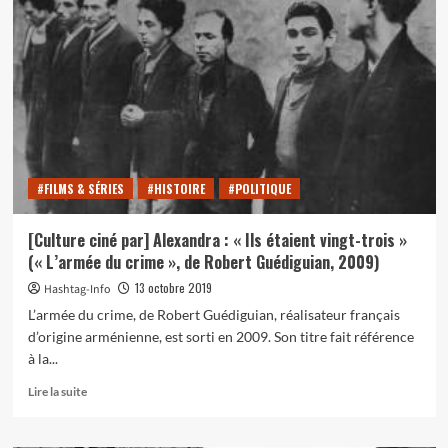
avec
le
journaliste
Loup
Bureau
(ex
détenu
en
Turquie)
au
#FILMS & SÉRIES
#HISTOIRE
#POLITIQUE
Club
de
la
[Culture ciné par] Alexandra : « Ils étaient vingt-trois »
presse
(« L’armée du crime », de Robert Guédiguian, 2009)
Vendée
le
13 octobre 2019
Hashtag-Info
20
L’armée du crime, de Robert Guédiguian, réalisateur français
novembre
d’origine arménienne, est sorti en 2009. Son titre fait référence
à la...
En
Lire la suite
savoir
plus
sur