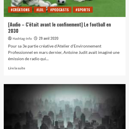
#CRÉATIONS
#LOL
#PODCASTS
#SPORTS
[Audio – C’était avant le confinement] Le football en
2030
29 avril 2020
Hashtag-Info
Pour sa 3e partie créative d'Atelier d'Environnement
Professionnel en mars dernier, Antoine Judit avait imaginé une
émission de radio qui...
En
Lire la suite
savoir
plus
sur
[Audio
–
C’était
avant
le
confinement]
Le
football