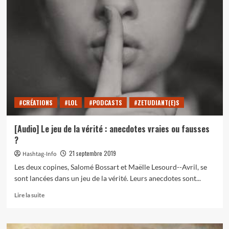
Tout
savoir
sur
Éva
Queen
#CRÉATIONS
#LOL
#PODCASTS
#ZETUDIANT(E)S
[Audio] Le jeu de la vérité : anecdotes vraies ou fausses
?
21 septembre 2019
Hashtag-Info
Les deux copines, Salomé Bossart et Maëlle Lesourd--Avril, se
sont lancées dans un jeu de la vérité. Leurs anecdotes sont...
En
Lire la suite
savoir
plus
sur