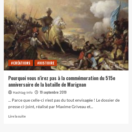
[Audio]
Le
jeu
de
la
vérité
:
anecdotes
vraies
ou
fausses
#CRÉATIONS
#HISTOIRE
?
Pourquoi vous n’irez pas à la commémoration du 515e
anniversaire de la bataille de Marignan
19 septembre 2019
Hashtag-Info
... Parce que celle-ci n'est pas du tout envisagée ! Le dossier de
presse ci-joint, réalisé par Maxime Griveau et...
En
Lire la suite
savoir
plus