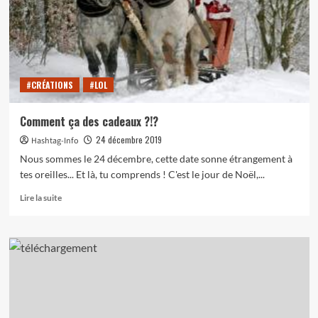
#CRÉATIONS
#LOL
Comment ça des cadeaux ?!?
24 décembre 2019
Hashtag-Info
Nous sommes le 24 décembre, cette date sonne étrangement à
tes oreilles... Et là, tu comprends ! C'est le jour de Noël,...
En
Lire la suite
savoir
plus
sur
Comment
ça
des
cadeaux
?!?