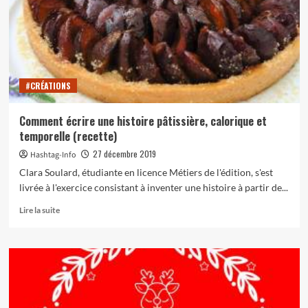
rêves »,
un
(long)
conte
d’Élodie
Debonne
#CRÉATIONS
Comment écrire une histoire pâtissière, calorique et
temporelle (recette)
27 décembre 2019
Hashtag-Info
Clara Soulard, étudiante en licence Métiers de l'édition, s'est
livrée à l'exercice consistant à inventer une histoire à partir de...
En
Lire la suite
savoir
plus
sur
Comment
écrire
une
histoire