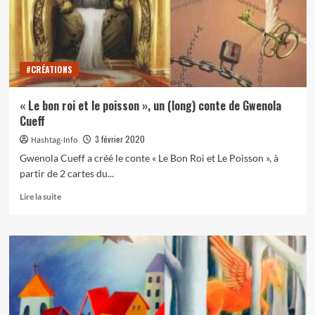
#CRÉATIONS
« Le bon roi et le poisson », un (long) conte de Gwenola
Cueff
3 février 2020
Hashtag-Info
Gwenola Cueff a créé le conte « Le Bon Roi et Le Poisson », à
partir de 2 cartes du...
En
Lire la suite
savoir
plus
sur
« Le
bon
roi
et
le
poisson »,