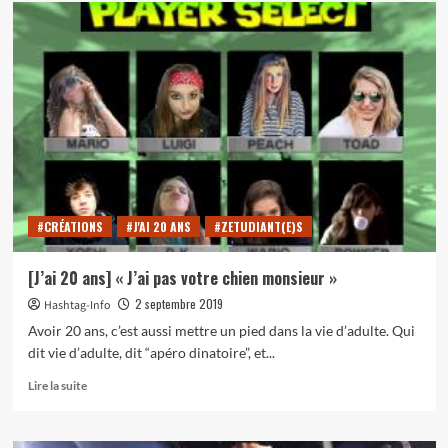
sur
Pourquoi
vous
n’irez
pas
à
la
commémoration
du
515e
anniversaire
de
#CRÉATIONS
#J'AI 20 ANS
#ZETUDIANT(E)S
la
bataille
de
[J’ai 20 ans] « J’ai pas votre chien monsieur »
Marignan
2 septembre 2019
Hashtag-Info
Avoir 20 ans, c’est aussi mettre un pied dans la vie d’adulte. Qui
dit vie d’adulte, dit “apéro dinatoire”, et...
En
Lire la suite
savoir
plus
sur