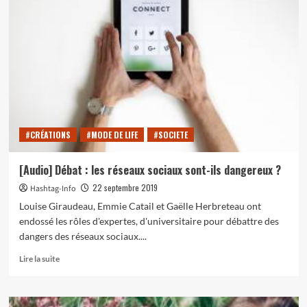
Le
quizz
de
Radio
Moustache
:
la
best
émission
ever
#CRÉATIONS
#MODE DE LIFE
#SOCIETE
!
[Audio] Débat : les réseaux sociaux sont-ils dangereux ?
22 septembre 2019
Hashtag-Info
Louise Giraudeau, Emmie Catail et Gaëlle Herbreteau ont
endossé les rôles d'expertes, d'universitaire pour débattre des
dangers des réseaux sociaux....
En
Lire la suite
savoir
plus
sur