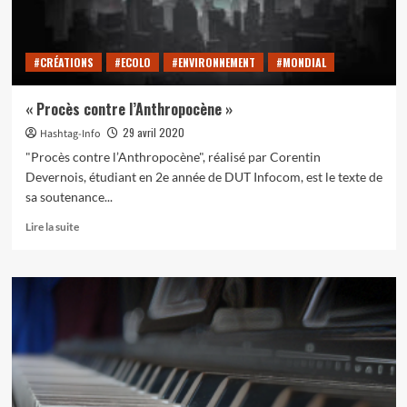
en
2030
#CRÉATIONS
#ECOLO
#ENVIRONNEMENT
#MONDIAL
« Procès contre l’Anthropocène »
29 avril 2020
Hashtag-Info
"Procès contre l’Anthropocène", réalisé par Corentin
Devernois, étudiant en 2e année de DUT Infocom, est le texte de
sa soutenance...
En
Lire la suite
savoir
plus
sur
« Procès
contre
l’Anthropocène »