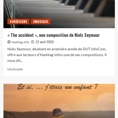
#CRÉATIONS
#MUSIQUE
« The accident », une composition de Niels Seymour
22 avril 2020
Hashtag-Info
Niels Seymour, étudiant en première année de DUT InfoCom,
offre aux lecteurs d'Hashtag-infos une de ses compositions. Il
nous dit...
En
Lire la suite
savoir
plus
sur
« The
accident »,
une
composition
de
Niels