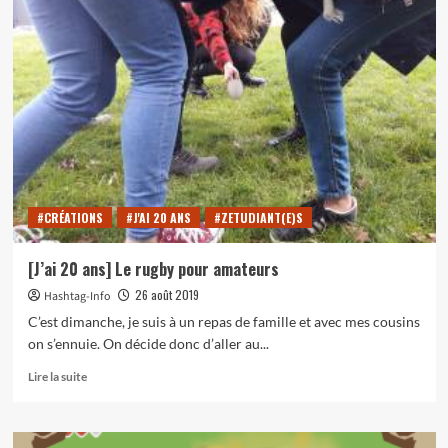
[J’ai
20
ans]
« J’ai
pas
votre
chien
monsieur »
#CRÉATIONS
#J'AI 20 ANS
#ZETUDIANT(E)S
[J’ai 20 ans] Le rugby pour amateurs
26 août 2019
Hashtag-Info
C’est dimanche, je suis à un repas de famille et avec mes cousins
on s’ennuie. On décide donc d’aller au...
En
Lire la suite
savoir
plus
sur