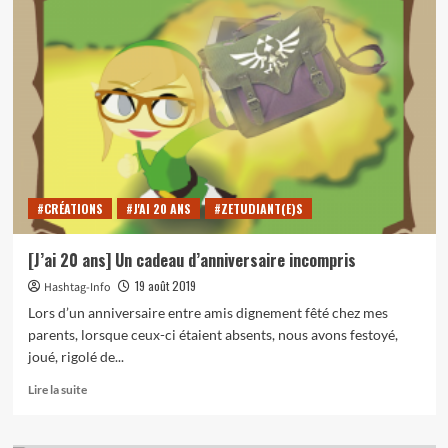
[J’ai
20
ans]
Le
rugby
pour
amateurs
#CRÉATIONS
#J'AI 20 ANS
#ZETUDIANT(E)S
[J’ai 20 ans] Un cadeau d’anniversaire incompris
19 août 2019
Hashtag-Info
Lors d’un anniversaire entre amis dignement fêté chez mes
parents, lorsque ceux-ci étaient absents, nous avons festoyé,
joué, rigolé de...
En
Lire la suite
savoir
plus
sur