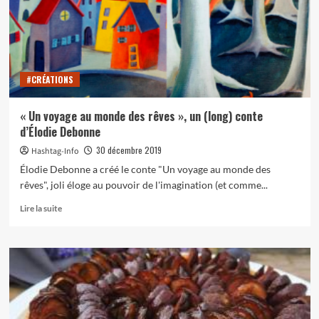
un
(long)
conte
de
Gwenola
#CRÉATIONS
Cueff
« Un voyage au monde des rêves », un (long) conte
d’Élodie Debonne
30 décembre 2019
Hashtag-Info
Élodie Debonne a créé le conte "Un voyage au monde des
rêves", joli éloge au pouvoir de l'imagination (et comme...
En
Lire la suite
savoir
plus
sur
« Un
voyage
au
monde
des