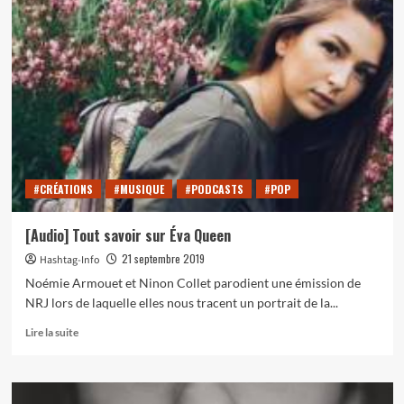
[Audio]
Débat
:
les
réseaux
sociaux
sont-
ils
dangereux
?
#CRÉATIONS
#MUSIQUE
#PODCASTS
#POP
[Audio] Tout savoir sur Éva Queen
21 septembre 2019
Hashtag-Info
Noémie Armouet et Ninon Collet parodient une émission de
NRJ lors de laquelle elles nous tracent un portrait de la...
En
Lire la suite
savoir
plus
sur
[Audio]