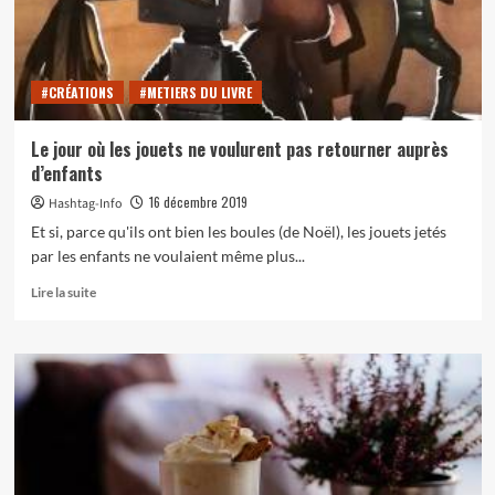
#CRÉATIONS
#METIERS DU LIVRE
Le jour où les jouets ne voulurent pas retourner auprès
d’enfants
16 décembre 2019
Hashtag-Info
Et si, parce qu'ils ont bien les boules (de Noël), les jouets jetés
par les enfants ne voulaient même plus...
En
Lire la suite
savoir
plus
sur
Le
jour
où
les
jouets
ne