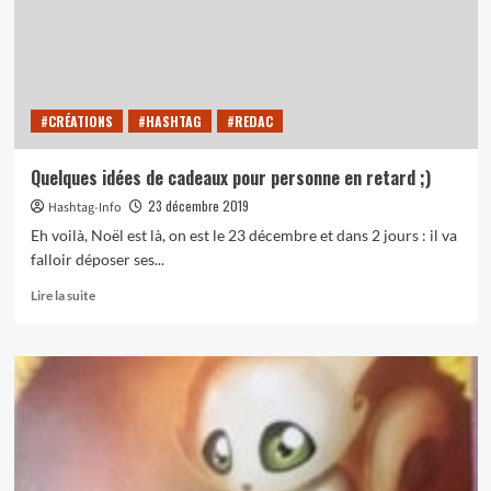
#CRÉATIONS
#HASHTAG
#REDAC
Quelques idées de cadeaux pour personne en retard ;)
23 décembre 2019
Hashtag-Info
Eh voilà, Noël est là, on est le 23 décembre et dans 2 jours : il va
falloir déposer ses...
En
Lire la suite
savoir
plus
sur
Quelques
idées
de
cadeaux
pour
personne