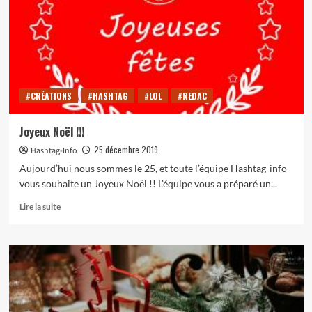
pâtissière,
calorique
et
temporelle
(recette)
#CRÉATIONS
#HASHTAG
#LOL
#REDAC
Joyeux Noël !!!
25 décembre 2019
Hashtag-Info
Aujourd’hui nous sommes le 25, et toute l’équipe Hashtag-info
vous souhaite un Joyeux Noël !! L’équipe vous a préparé un...
En
Lire la suite
savoir
plus
sur
Joyeux
Noël
!!!