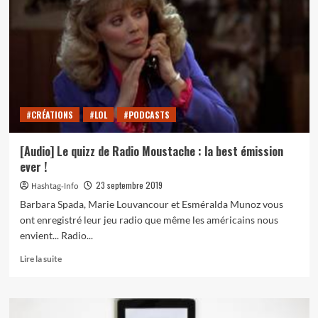
de
« Radio
Mogette,
la
radio
qui
pète
! »
#CRÉATIONS
#LOL
#PODCASTS
[Audio] Le quizz de Radio Moustache : la best émission
ever !
23 septembre 2019
Hashtag-Info
Barbara Spada, Marie Louvancour et Esméralda Munoz vous
ont enregistré leur jeu radio que même les américains nous
envient... Radio...
En
Lire la suite
savoir
plus
sur
[Audio]