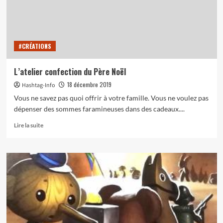
#CRÉATIONS
L’atelier confection du Père Noël
18 décembre 2019
Hashtag-Info
Vous ne savez pas quoi offrir à votre famille. Vous ne voulez pas
dépenser des sommes faramineuses dans des cadeaux....
En
Lire la suite
savoir
plus
sur
L’atelier
confection
du
Père
Noël