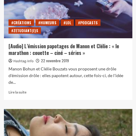
#CRÉATIONS
#HUMEURS
#LOL
#PODCASTS
#ZETUDIANT(E)S
[Audio] L’émission papotages de Manon et Clélie : « le
marathon : couette – ciné – séries »
22 novembre 2019
Hashtag-Info
Manon Bohun et Clélie Bouzats vous proposent une drôle
d'émission drôle : elles papotent autour, cette fois-ci, de l'idée
de...
En
Lire la suite
savoir
plus
sur
[Audio]
L’émission
papotages
de