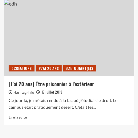
[J’ai
20
ans]
Un
cadeau
d’anniversaire
incompris
#CRÉATIONS
#J'AI 20 ANS
#ZETUDIANT(E)S
[J’ai 20 ans] Être prisonnier à l’extérieur
17 juillet 2019
Hashtag-Info
Ce jour là, je m'étais rendu à la fac où j'étudiais le droit. Le
campus était pratiquement désert. C'était les...
En
Lire la suite
savoir
plus
sur