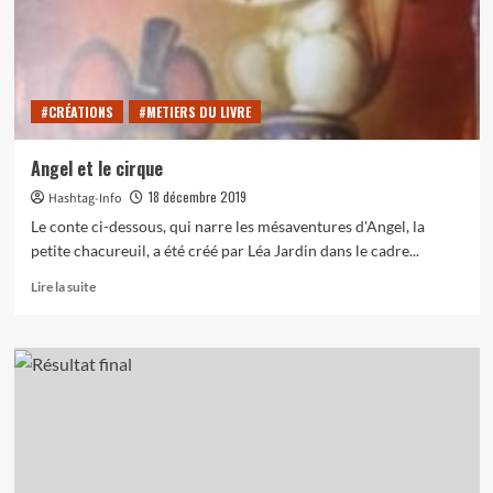
en
retard
;)
#CRÉATIONS
#METIERS DU LIVRE
Angel et le cirque
18 décembre 2019
Hashtag-Info
Le conte ci-dessous, qui narre les mésaventures d'Angel, la
petite chacureuil, a été créé par Léa Jardin dans le cadre...
En
Lire la suite
savoir
plus
sur
Angel
et
le
cirque