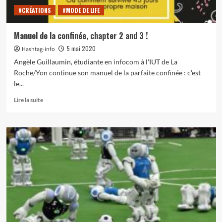
#CRÉATIONS
#MODE DE LIFE
Manuel de la confinée, chapter 2 and 3 !
5 mai 2020
Hashtag-info
Angèle Guillaumin, étudiante en infocom à l'IUT de La
Roche/Yon continue son manuel de la parfaite confinée : c'est
le...
En
Lire la suite
savoir
plus
sur
Manuel
de
la
confinée,
chapter
2
and
3
!