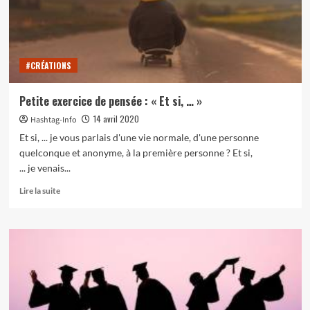
Seymour
#CRÉATIONS
Petite exercice de pensée : « Et si, … »
14 avril 2020
Hashtag-Info
Et si, ... je vous parlais d'une vie normale, d'une personne
quelconque et anonyme, à la première personne ? Et si,
... je venais...
En
Lire la suite
savoir
plus
sur
Petite
exercice
de
pensée
:
« Et