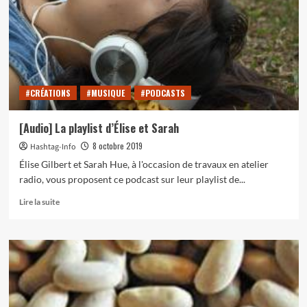
Manon
et
Clélie
:
« le
marathon
:
#CRÉATIONS
#MUSIQUE
#PODCASTS
couette
–
ciné
[Audio] La playlist d’Élise et Sarah
–
8 octobre 2019
Hashtag-Info
séries »
Élise Gilbert et Sarah Hue, à l'occasion de travaux en atelier
radio, vous proposent ce podcast sur leur playlist de...
En
Lire la suite
savoir
plus
sur
[Audio]
La
playlist
d’Élise
et