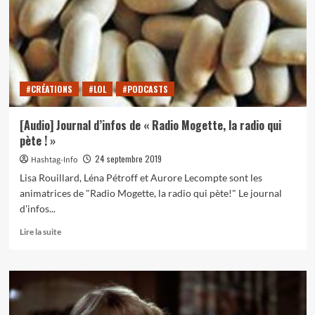
Sarah
#CRÉATIONS
#LOL
#PODCASTS
[Audio] Journal d’infos de « Radio Mogette, la radio qui
pète ! »
24 septembre 2019
Hashtag-Info
Lisa Rouillard, Léna Pétroff et Aurore Lecompte sont les
animatrices de "Radio Mogette, la radio qui pète!" Le journal
d'infos...
En
Lire la suite
savoir
plus
sur
[Audio]
Journal
d’infos