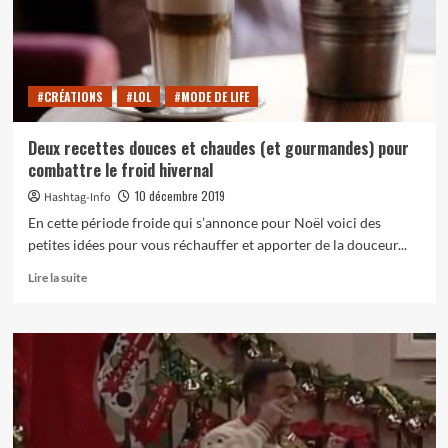
voulurent
pas
retourner
auprès
d’enfants
#CRÉATIONS
#LOL
#MODE DE LIFE
Deux recettes douces et chaudes (et gourmandes) pour
combattre le froid hivernal
10 décembre 2019
Hashtag-Info
En cette période froide qui s’annonce pour Noël voici des
petites idées pour vous réchauffer et apporter de la douceur...
En
Lire la suite
savoir
plus
sur
Deux
recettes
douces
et
chaudes
(et