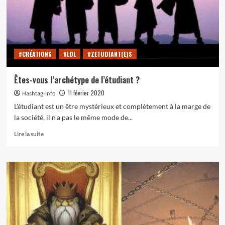
si,
… »
#CRÉATIONS
#LOL
#ZETUDIANT(E)S
Êtes-vous l’archétype de l’étudiant ?
11 février 2020
Hashtag-Info
L'étudiant est un être mystérieux et complètement à la marge de
la société, il n'a pas le même mode de...
En
Lire la suite
savoir
plus
sur
Êtes-
vous
l’archétype
de
l’étudiant
?