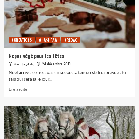
#CRÉATIONS
#HASHTAG
#REDAC
Repas végé pour les fêtes
24 décembre 2019
Hashtag-Info
Noël arrive, ce n’est pas un scoop, ta tenue est déjà prévue ; tu
sais qui sera là le jour...
En
Lire la suite
savoir
plus
sur
Repas
végé
pour
les
fêtes