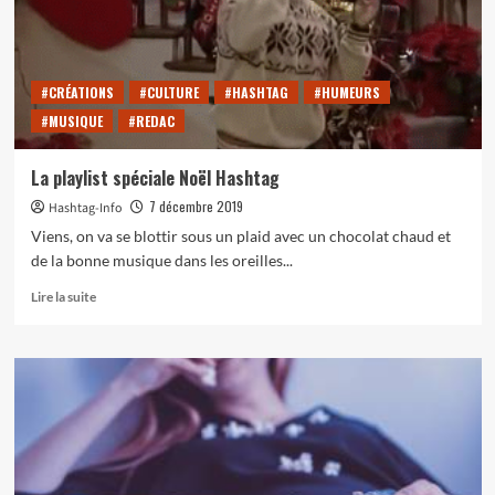
gourmandes)
pour
combattre
le
#CRÉATIONS
#CULTURE
#HASHTAG
#HUMEURS
froid
#MUSIQUE
#REDAC
hivernal
La playlist spéciale Noël Hashtag
7 décembre 2019
Hashtag-Info
Viens, on va se blottir sous un plaid avec un chocolat chaud et
de la bonne musique dans les oreilles...
En
Lire la suite
savoir
plus
sur
La
playlist
spéciale
Noël
Hashtag