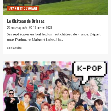
#CARNETS DE VOYAGE
Le Château de Brissac
18 janvier 2021
Hashtag-Info
Ses sept étages en font le plus haut château de France. Départ
pour l’Anjou, en Maine et Loire, à la...
En
Lire la suite
savoir
plus
sur
Le
Château
de
Brissac