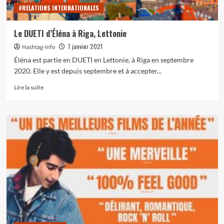
#RELATIONS INTERNATIONALES
Le DUETI d’Éléna à Riga, Lettonie
7 janvier 2021
Hashtag-Info
Éléna est partie en DUETI en Lettonie, à Riga en septembre
2020. Elle y est depuis septembre et à accepter...
En
Lire la suite
savoir
plus
sur
Le
DUETI
d’Éléna
à
Riga,
Lettonie