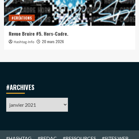
#CRÉATIONS
Revue Bruire #5. Hors-Cadre.
20 mars 2026
Hashtag-Info
#ARCHIVES
#ARCHIVES
#HASHTAG
#REDAC
#RESSOURCES
#SITES WEB