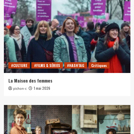
#CULTURE
#FILMS & SÉRIES
#HASHTAG
Critiques
La Maison des femmes
1 mai 2026
pichon-c