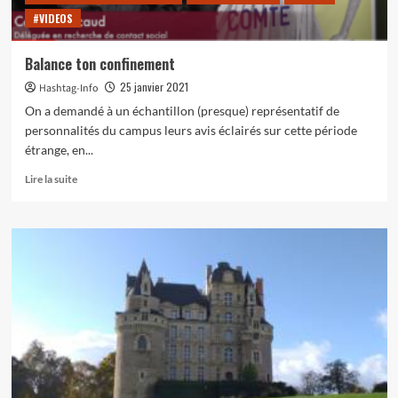
#VIDEOS
Balance ton confinement
25 janvier 2021
Hashtag-Info
On a demandé à un échantillon (presque) représentatif de
personnalités du campus leurs avis éclairés sur cette période
étrange, en...
En
Lire la suite
savoir
plus
sur
Balance
ton
confinement