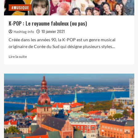
#MUSIQUE
K-POP : Le royaume fabuleux (ou pas)
10 janvier 2021
Hashtag-Info
Créée dans les années 90, la K-POP est un genre musical
originaire de Corée du Sud qui désigne plusieurs styles...
En
Lire la suite
savoir
plus
sur
K-
POP
:
Le
royaume
fabuleux
(ou
pas)