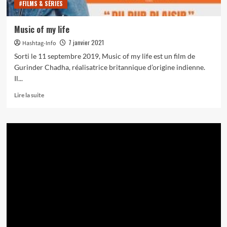
#FILMS & SÉRIES
Music of my life
7 janvier 2021
Hashtag-Info
Sorti le 11 septembre 2019, Music of my life est un film de
Gurinder Chadha, réalisatrice britannique d’origine indienne.
Il...
En
Lire la suite
savoir
plus
sur
Music
of
my
life