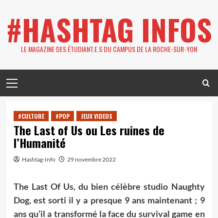
Skip
#HASHTAG INFOS
to
content
LE MAGAZINE DES ÉTUDIANT.E.S DU CAMPUS DE LA ROCHE-SUR-YON
Primary
Menu
#CULTURE
#POP
JEUX VIDEOS
The Last of Us ou Les ruines de
l’Humanité
Hashtag-Info
29 novembre 2022
The Last Of Us, du bien célèbre studio Naughty
Dog, est sorti il y a presque 9 ans maintenant ; 9
ans qu’il a transformé la face du survival game en