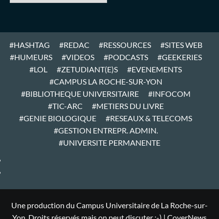
#HASHTAG
#REDAC
#RESSOURCES
#SITES WEB
#HUMEURS
#VIDEOS
#PODCASTS
#GEEKERIES
#LOL
#ZETUDIANT(E)S
#EVENEMENTS
#CAMPUS LA ROCHE-SUR-YON
#BIBLIOTHEQUE UNIVERSITAIRE
#INFOCOM
#TIC-ARC
#METIERS DU LIVRE
#GENIE BIOLOGIQUE
#RESEAUX & TELECOMS
#GESTION ENTREPR. ADMIN.
#UNIVERSITE PERMANENTE
#ARTICLES
#HOME
Une production du Campus Universitaire de La Roche-sur-
Yon. Droits réservés mais on peut discuter :-)
|
CoverNews