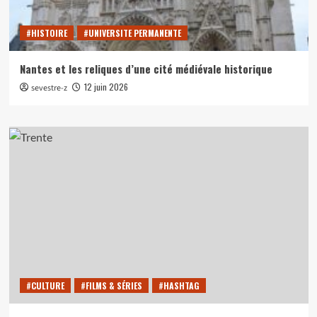
#HISTOIRE
#UNIVERSITE PERMANENTE
Nantes et les reliques d’une cité médiévale historique
12 juin 2026
sevestre-z
#CULTURE
#FILMS & SÉRIES
#HASHTAG