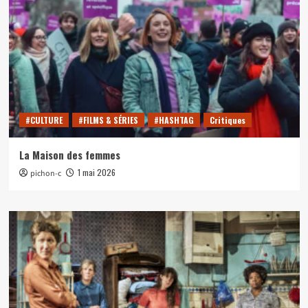
#CULTURE
#FILMS & SÉRIES
#HASHTAG
Critiques
La Maison des femmes
1 mai 2026
pichon-c