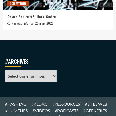
#CRÉATIONS
Revue Bruire #5. Hors-Cadre.
20 mars 2026
Hashtag-Info
#ARCHIVES
#ARCHIVES
#HASHTAG
#REDAC
#RESSOURCES
#SITES WEB
#HUMEURS
#VIDEOS
#PODCASTS
#GEEKERIES