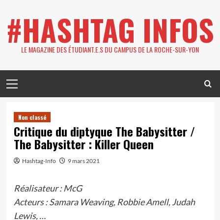
Skip
#HASHTAG INFOS
to
content
LE MAGAZINE DES ÉTUDIANT.E.S DU CAMPUS DE LA ROCHE-SUR-YON
Primary
Menu
Non classé
Critique du diptyque The Babysitter /
The Babysitter : Killer Queen
Hashtag-Info
9 mars 2021
Réalisateur : McG
Acteurs : Samara Weaving, Robbie Amell, Judah
Lewis, …