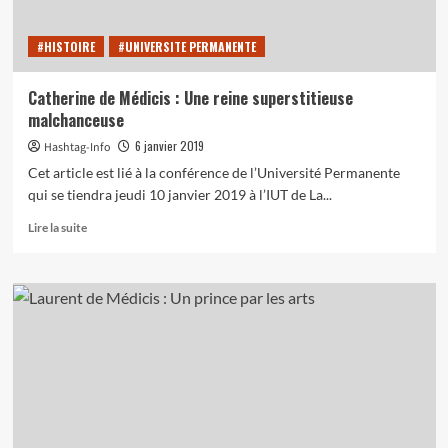
ennemis
#HISTOIRE
#UNIVERSITE PERMANENTE
Catherine de Médicis : Une reine superstitieuse
malchanceuse
6 janvier 2019
Hashtag-Info
Cet article est lié à la conférence de l’Université Permanente
qui se tiendra jeudi 10 janvier 2019 à l’IUT de La...
En
Lire la suite
savoir
plus
sur
Catherine
de
Médicis
:
Une
reine
superstitieuse
malchanceuse