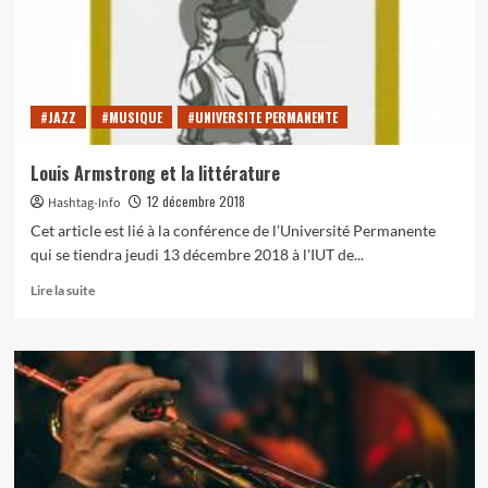
permanente
:
«
La
passion
#JAZZ
#MUSIQUE
#UNIVERSITE PERMANENTE
des
Médicis
:
Louis Armstrong et la littérature
l’art
12 décembre 2018
Hashtag-Info
de
la
Cet article est lié à la conférence de l’Université Permanente
collection
qui se tiendra jeudi 13 décembre 2018 à l'IUT de...
de
la
En
Lire la suite
famille
savoir
de
plus
Laurent
sur
Le
Louis
Magnifique
Armstrong
»
et
la
littérature