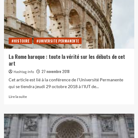
sa
musique
#HISTOIRE
#UNIVERSITE PERMANENTE
La Rome baroque : toute la vérité sur les débuts de cet
art
27 novembre 2018
Hashtag-Info
Cet article est lié à la conférence de l’Université Permanente
qui se tiendra jeudi 29 octobre 2018 à l'IUT de...
En
Lire la suite
savoir
plus
sur
La
Rome
baroque
: