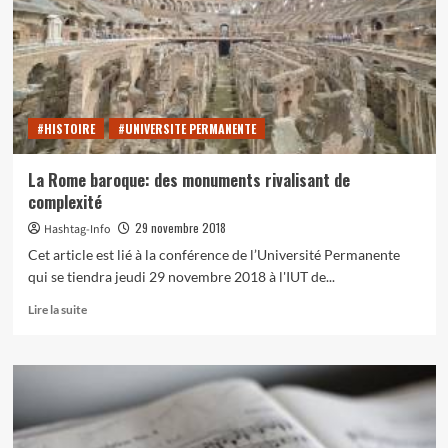
l’Université
permanente
:
«
Louis
Armstrong,
#HISTOIRE
#UNIVERSITE PERMANENTE
ici
commence
le
La Rome baroque: des monuments rivalisant de
jazz»
complexité
29 novembre 2018
Hashtag-Info
Cet article est lié à la conférence de l’Université Permanente
qui se tiendra jeudi 29 novembre 2018 à l'IUT de...
En
Lire la suite
savoir
plus
sur
La
Rome
baroque:
des