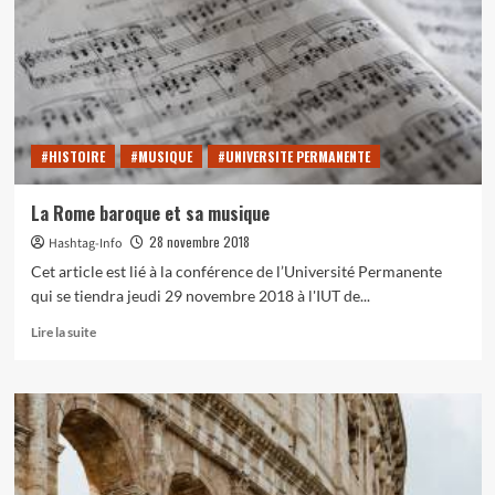
monuments
rivalisant
de
complexité
#HISTOIRE
#MUSIQUE
#UNIVERSITE PERMANENTE
La Rome baroque et sa musique
28 novembre 2018
Hashtag-Info
Cet article est lié à la conférence de l’Université Permanente
qui se tiendra jeudi 29 novembre 2018 à l'IUT de...
En
Lire la suite
savoir
plus
sur
La
Rome
baroque
et