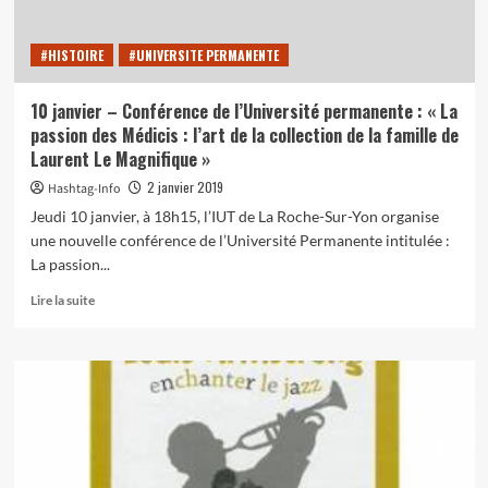
#HISTOIRE
#UNIVERSITE PERMANENTE
10 janvier – Conférence de l’Université permanente : « La
passion des Médicis : l’art de la collection de la famille de
Laurent Le Magnifique »
2 janvier 2019
Hashtag-Info
Jeudi 10 janvier, à 18h15, l’IUT de La Roche-Sur-Yon organise
une nouvelle conférence de l’Université Permanente intitulée :
La passion...
En
Lire la suite
savoir
plus
sur
10
janvier
–
Conférence
de
l’Université