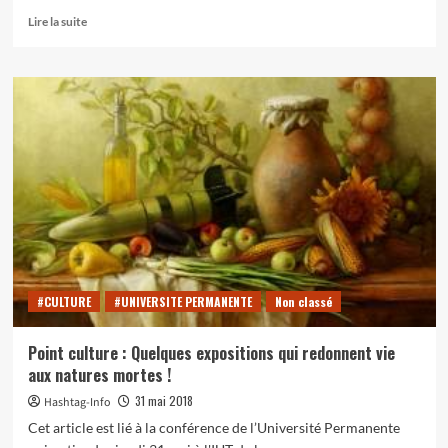
En
Lire la suite
savoir
plus
sur
11
octobre
–
conférence
de
l’Université
permanente
:
«
Enjeux
énergétiques
#CULTURE
#UNIVERSITE PERMANENTE
Non classé
et
impacts
environnementaux
Point culture : Quelques expositions qui redonnent vie
»
aux natures mortes !
31 mai 2018
Hashtag-Info
Cet article est lié à la conférence de l’Université Permanente