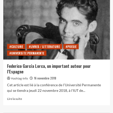
García
Lorca
:
les
mystérieuses
circonstances
de
sa
mort
#CULTURE
#LIVRES / LITTERATURE
#POESIE
#UNIVERSITE PERMANENTE
Federico García Lorca, un important auteur pour
l’Espagne
16 novembre 2018
Hashtag-Info
Cet article est lié à la conférence de l’Université Permanente
qui se tiendra jeudi 22 novembre 2018, à l'IUT de...
En
Lire la suite
savoir
plus
sur