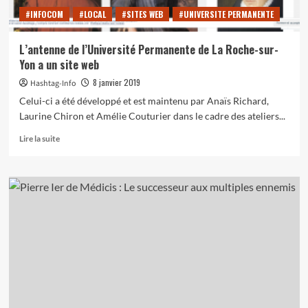
#INFOCOM
#LOCAL
#SITES WEB
#UNIVERSITE PERMANENTE
L’antenne de l’Université Permanente de La Roche-sur-
Yon a un site web
8 janvier 2019
Hashtag-Info
Celui-ci a été développé et est maintenu par Anaïs Richard,
Laurine Chiron et Amélie Couturier dans le cadre des ateliers...
En
Lire la suite
savoir
plus
sur
L’antenne
de
l’Université
Permanente
de
La
Roche-
sur-
Yon
a