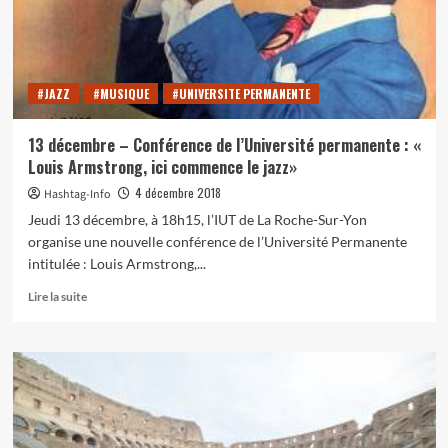
jazz
#JAZZ
#MUSIQUE
#UNIVERSITE PERMANENTE
13 décembre – Conférence de l’Université permanente : «
Louis Armstrong, ici commence le jazz»
4 décembre 2018
Hashtag-Info
Jeudi 13 décembre, à 18h15, l’IUT de La Roche-Sur-Yon
organise une nouvelle conférence de l’Université Permanente
intitulée : Louis Armstrong,...
En
Lire la suite
savoir
plus
sur
13
décembre
–
Conférence
de