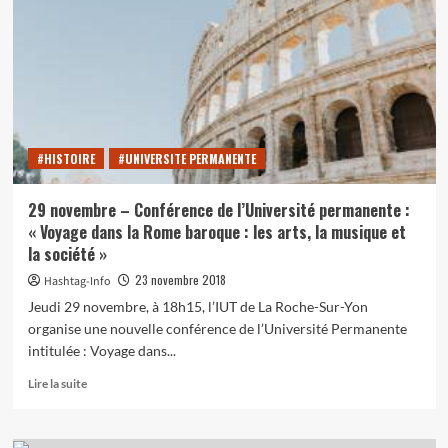
:
une
époque
marquée
par
des
personnes
célèbres
#HISTOIRE
#UNIVERSITE PERMANENTE
29 novembre – Conférence de l’Université permanente :
« Voyage dans la Rome baroque : les arts, la musique et
la société »
23 novembre 2018
Hashtag-Info
Jeudi 29 novembre, à 18h15, l’IUT de La Roche-Sur-Yon
organise une nouvelle conférence de l’Université Permanente
intitulée : Voyage dans...
En
Lire la suite
savoir
plus
sur