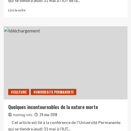
qui se tiendra jeudi 31 mai à l'IUT de la...
En
Lire la suite
savoir
plus
sur
Point
culture
:
Quelques
expositions
qui
redonnent
vie
aux
natures
mortes
#CULTURE
#UNIVERSITE PERMANENTE
!
Quelques incontournables de la nature morte
29 mai 2018
Hashtag-Info
Cet article est lié à la conférence de l’Université Permanente
qui se tiendra jeudi 31 mai à l'IUT...