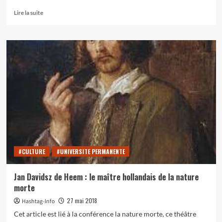
En
Lire la suite
savoir
plus
sur
Quelques
incontournables
de
la
nature
morte
#CULTURE
#UNIVERSITE PERMANENTE
Jan Davidsz de Heem : le maître hollandais de la nature
morte
27 mai 2018
Hashtag-Info
Cet article est lié à la conférence la nature morte, ce théâtre