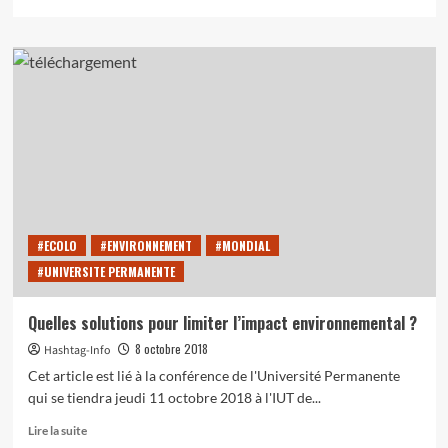
savoir
plus
sur
Point
Actu
:
L’accord
de
Paris
sur
le
climat,
un
#ECOLO
#ENVIRONNEMENT
#MONDIAL
accord
#UNIVERSITE PERMANENTE
avec
quelques
bémols…
Quelles solutions pour limiter l’impact environnemental ?
8 octobre 2018
Hashtag-Info
Cet article est lié à la conférence de l'Université Permanente
qui se tiendra jeudi 11 octobre 2018 à l'IUT de...
En
Lire la suite
savoir