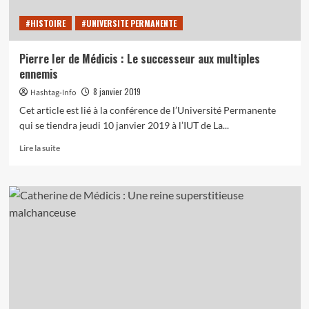
un
#HISTOIRE
#UNIVERSITE PERMANENTE
site
web
Pierre Ier de Médicis : Le successeur aux multiples
ennemis
8 janvier 2019
Hashtag-Info
Cet article est lié à la conférence de l’Université Permanente
qui se tiendra jeudi 10 janvier 2019 à l’IUT de La...
En
Lire la suite
savoir
plus
sur
Pierre
Ier
de
Médicis
:
Le
successeur
aux
multiples