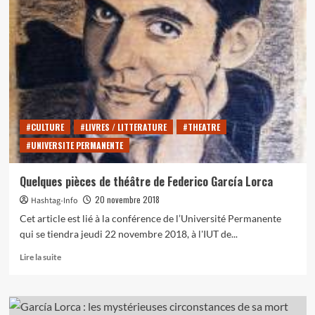
culture
:
L’ultime
œuvre
de
Federico
García
Lorca….
#CULTURE
#LIVRES / LITTERATURE
#THEATRE
#UNIVERSITE PERMANENTE
Quelques pièces de théâtre de Federico García Lorca
20 novembre 2018
Hashtag-Info
Cet article est lié à la conférence de l’Université Permanente
qui se tiendra jeudi 22 novembre 2018, à l'IUT de...
En
Lire la suite
savoir
plus
sur
Quelques