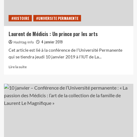
#HISTOIRE
#UNIVERSITE PERMANENTE
Laurent de Médicis : Un prince par les arts
4 janvier 2019
Hashtag-Info
Cet article est lié à la conférence de l’Université Permanente
qui se tiendra jeudi 10 janvier 2019 à l’IUT de La...
En
Lire la suite
savoir
plus
sur
Laurent
de
Médicis
:
Un
prince
par
les
arts