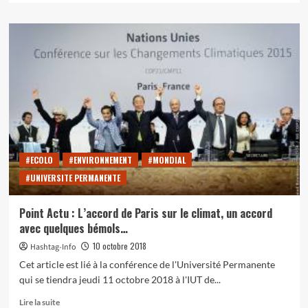
plus
sur
22
novembre
–
conférence
de
l’Université
permanente
:
«
Le
#ECOLO
#ENVIRONNEMENT
#MONDIAL
grand
#UNIVERSITE PERMANENTE
poète
espagnol
Federico
Point Actu : L’accord de Paris sur le climat, un accord
García
avec quelques bémols…
Lorca
»
10 octobre 2018
Hashtag-Info
Cet article est lié à la conférence de l'Université Permanente
qui se tiendra jeudi 11 octobre 2018 à l'IUT de...
En
Lire la suite