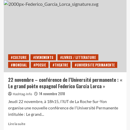
Federico
García
Lorca,
un
important
auteur
pour
l’Espagne
#CULTURE
#EVENEMENTS
#LIVRES / LITTERATURE
#MONDIAL
#POESIE
#THEATRE
#UNIVERSITE PERMANENTE
22 novembre – conférence de l’Université permanente : «
Le grand poète espagnol Federico García Lorca »
14 novembre 2018
Hashtag-Info
Jeudi 22 novembre, à 18h15, l’IUT de La Roche-Sur-Yon
organise une nouvelle conférence de l’Université Permanente
intitulée : Le grand...
En
Lire la suite
savoir