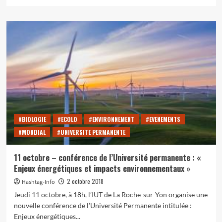
savoir
plus
sur
Empreinte
climatique
:
les
bons
et
les
mauvais
élèves
#BIOLOGIE
#ECOLO
#ENVIRONNEMENT
#EVENEMENTS
#MONDIAL
#UNIVERSITE PERMANENTE
11 octobre – conférence de l’Université permanente : «
Enjeux énergétiques et impacts environnementaux »
2 octobre 2018
Hashtag-Info
Jeudi 11 octobre, à 18h, l’IUT de La Roche-sur-Yon organise une
nouvelle conférence de l’Université Permanente intitulée :
Enjeux énergétiques...