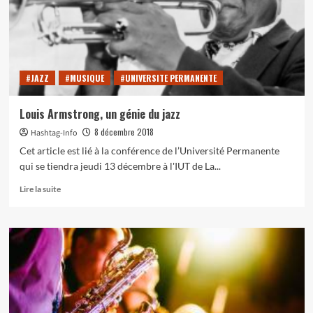
et
albums
mémorables
de
Louis
#JAZZ
#MUSIQUE
#UNIVERSITE PERMANENTE
Armstrong…
Louis Armstrong, un génie du jazz
8 décembre 2018
Hashtag-Info
Cet article est lié à la conférence de l’Université Permanente
qui se tiendra jeudi 13 décembre à l'IUT de La...
En
Lire la suite
savoir
plus
sur
Louis
Armstrong,
un
génie
du
jazz