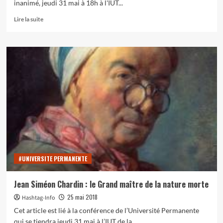
inanimé, jeudi 31 mai à 18h à l'IUT...
En
Lire la suite
savoir
plus
sur
Jan
Davidsz
de
Heem
:
le
maître
hollandais
de
la
nature
#UNIVERSITE PERMANENTE
morte
Jean Siméon Chardin : le Grand maître de la nature morte
25 mai 2018
Hashtag-Info
Cet article est lié à la conférence de l’Université Permanente
qui se tiendra jeudi 31 mai à l’IUT de la...