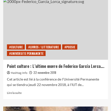
29
novembre
–
Conférence
de
l’Université
permanente
:
« Voyage
dans
#CULTURE
#LIVRES / LITTERATURE
#POESIE
la
#UNIVERSITE PERMANENTE
Rome
baroque
:
Point culture : L’ultime œuvre de Federico García Lorca….
les
22 novembre 2018
Hashtag-Info
arts,
la
Cet article est lié à la conférence de l’Université Permanente
musique
qui se tiendra jeudi 22 novembre 2018, à l'IUT de...
et
la
En
Lire la suite
société »
savoir
plus
sur
Point