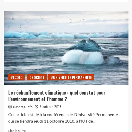
plus
sur
Quelles
solutions
pour
limiter
l’impact
environnemental
?
#ECOLO
#SOCIETE
#UNIVERSITE PERMANENTE
Le réchauffement climatique : quel constat pour
l’environnement et l’homme ?
6 octobre 2018
Hashtag-Info
Cet article est lié à la conférence de l’Université Permanente
qui se tiendra jeudi 11 octobre 2018, à l'IUT de...
En
Lire la suite