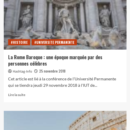
toute
la
vérité
sur
les
débuts
de
#HISTOIRE
#UNIVERSITE PERMANENTE
cet
art
La Rome Baroque : une époque marquée par des
personnes célèbres
25 novembre 2018
Hashtag-Info
Cet article est lié à la conférence de l’Université Permanente
qui se tiendra jeudi 29 novembre 2018 à l'IUT de...
En
Lire la suite
savoir
plus
sur
La
Rome
Baroque