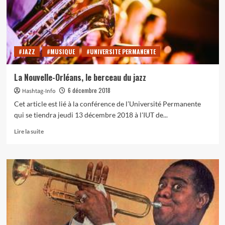
#JAZZ
#MUSIQUE
#UNIVERSITE PERMANENTE
La Nouvelle-Orléans, le berceau du jazz
6 décembre 2018
Hashtag-Info
Cet article est lié à la conférence de l’Université Permanente
qui se tiendra jeudi 13 décembre 2018 à l'IUT de...
En
Lire la suite
savoir
plus
sur
La
Nouvelle-
Orléans,
le
berceau
du