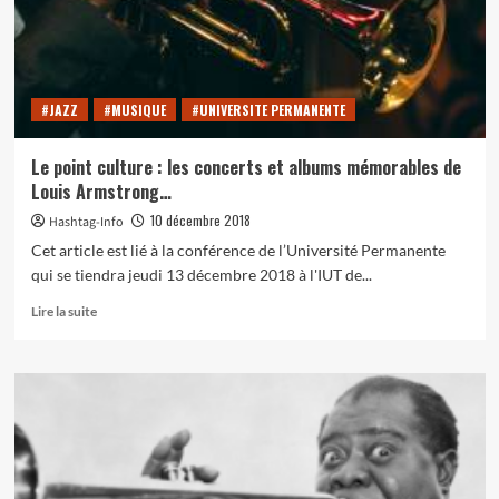
#JAZZ
#MUSIQUE
#UNIVERSITE PERMANENTE
Le point culture : les concerts et albums mémorables de
Louis Armstrong…
10 décembre 2018
Hashtag-Info
Cet article est lié à la conférence de l’Université Permanente
qui se tiendra jeudi 13 décembre 2018 à l'IUT de...
En
Lire la suite
savoir
plus
sur
Le
point
culture
:
les
concerts