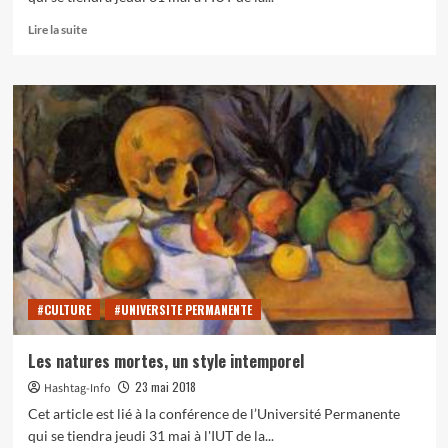
En
Lire la suite
savoir
plus
sur
Jean
Siméon
Chardin
:
le
Grand
maître
de
la
nature
morte
#CULTURE
#UNIVERSITE PERMANENTE
Les natures mortes, un style intemporel
23 mai 2018
Hashtag-Info
Cet article est lié à la conférence de l’Université Permanente
qui se tiendra jeudi 31 mai à l'IUT de la...