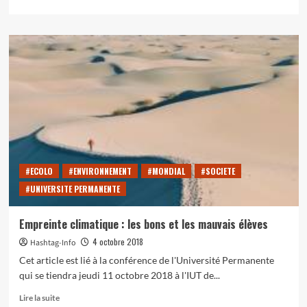
savoir
plus
sur
Le
réchauffement
climatique
:
quel
constat
pour
l’environnement
et
l’homme
#ECOLO
#ENVIRONNEMENT
#MONDIAL
#SOCIETE
?
#UNIVERSITE PERMANENTE
Empreinte climatique : les bons et les mauvais élèves
4 octobre 2018
Hashtag-Info
Cet article est lié à la conférence de l'Université Permanente
qui se tiendra jeudi 11 octobre 2018 à l'IUT de...
En
Lire la suite