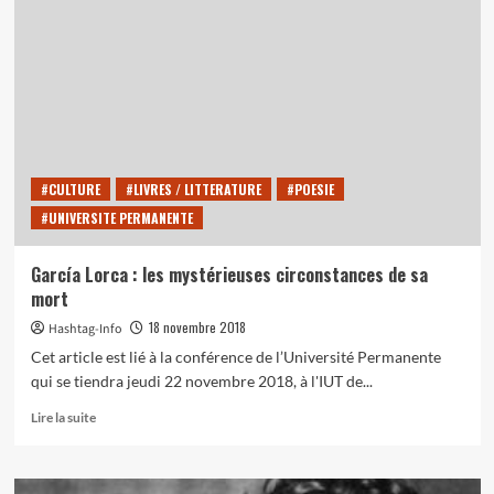
pièces
de
théâtre
de
Federico
García
Lorca
#CULTURE
#LIVRES / LITTERATURE
#POESIE
#UNIVERSITE PERMANENTE
García Lorca : les mystérieuses circonstances de sa
mort
18 novembre 2018
Hashtag-Info
Cet article est lié à la conférence de l’Université Permanente
qui se tiendra jeudi 22 novembre 2018, à l'IUT de...
En
Lire la suite
savoir
plus
sur