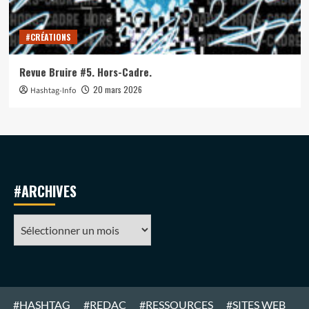
#CRÉATIONS
Revue Bruire #5. Hors-Cadre.
20 mars 2026
Hashtag-Info
#ARCHIVES
#ARCHIVES
#HASHTAG
#REDAC
#RESSOURCES
#SITES WEB