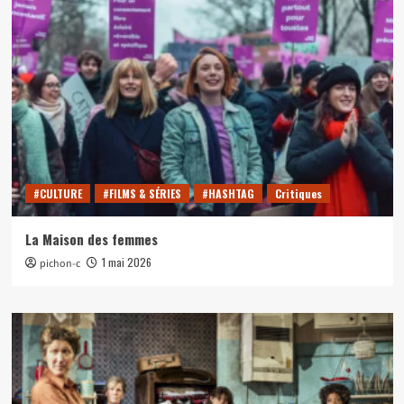
#CULTURE
#FILMS & SÉRIES
#HASHTAG
Critiques
La Maison des femmes
1 mai 2026
pichon-c