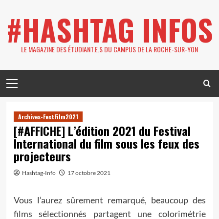
Skip
#HASHTAG INFOS
to
content
LE MAGAZINE DES ÉTUDIANT.E.S DU CAMPUS DE LA ROCHE-SUR-YON
Primary
Menu
Archives-FestFilm2021
[#AFFICHE] L’édition 2021 du Festival
International du film sous les feux des
projecteurs
Hashtag-Info
17 octobre 2021
Vous l’aurez sûrement remarqué, beaucoup des
films sélectionnés partagent une colorimétrie