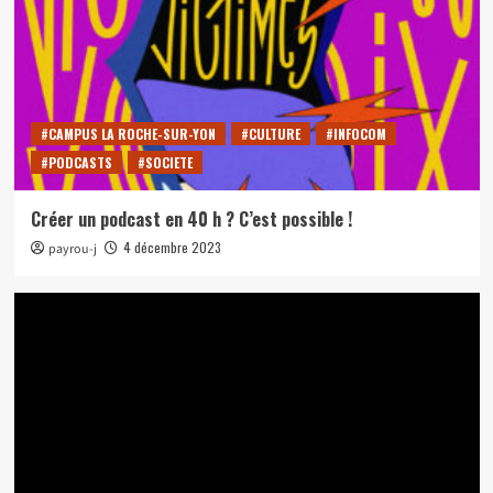
#CAMPUS LA ROCHE-SUR-YON
#CULTURE
#INFOCOM
#PODCASTS
#SOCIETE
Créer un podcast en 40 h ? C’est possible !
4 décembre 2023
payrou-j