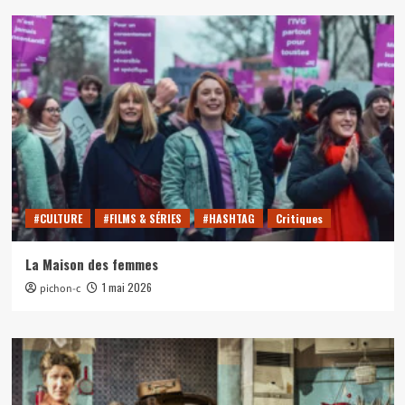
#CULTURE
#FILMS & SÉRIES
#HASHTAG
Critiques
La Maison des femmes
1 mai 2026
pichon-c