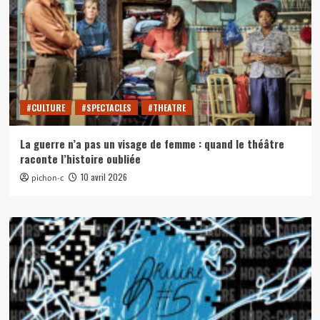
#CULTURE
#SPECTACLES
#THEATRE
La guerre n’a pas un visage de femme : quand le théâtre
raconte l’histoire oubliée
10 avril 2026
pichon-c