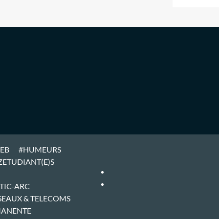
WEB
#HUMEURS
ZETUDIANT(E)S
#ARTICLES
#HOME
TIC-ARC
SEAUX & TELECOMS
MANENTE