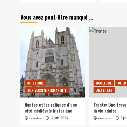
plus
plu
sur
sur
Vous avez peut-être manqué …
Court-
1
métrage
apé
:
+
« L’idée
1
du
che
siècle »
=
1
apé
che
#HISTOIRE
#CULTURE
#FILM
#UNIVERSITE PERMANENTE
#HASHTAG
Nantes et les reliques d’une
Trente: Une trave
cité médiévale historique
la vie adulte
12 juin 2026
5 ju
sevestre-z
rambaud-f