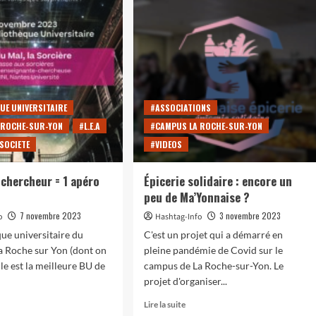
rage
métrage
#CRÉATIONS
#INFOCOM
#VIDEOS
:
c-
« Une
Court-métrage 2025: «Au suivant !»
,
seconde
avant
24 avril 2025
rohan-f
ques
la
fin »
UE UNIVERSITAIRE
#ASSOCIATIONS
 ROCHE-SUR-YON
#L.E.A
#CAMPUS LA ROCHE-SUR-YON
SOCIETE
#VIDEOS
 chercheur = 1 apéro
Épicerie solidaire : encore un
peu de Ma’Yonnaise ?
7 novembre 2023
3 novembre 2023
o
Hashtag-Info
que universitaire du
C'est un projet qui a démarré en
a Roche sur Yon (dont on
pleine pandémie de Covid sur le
le est la meilleure BU de
campus de La Roche-sur-Yon. Le
projet d'organiser...
En
Lire la suite
oir
savoir