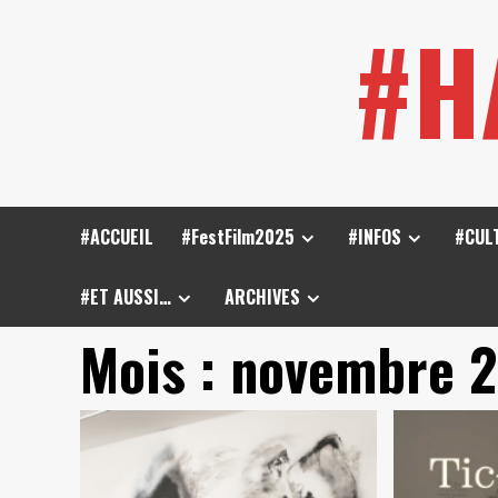
Skip
#H
to
content
#ACCUEIL
#FestFilm2025
#INFOS
#CUL
#ET AUSSI…
ARCHIVES
Mois :
novembre 