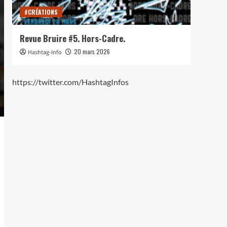
#CRÉATIONS
#CRÉ
Revue Bruire #5. Hors-Cadre.
Lance
20 mars 2026
Hashtag-Info
Hash
https://twitter.com/HashtagInfos