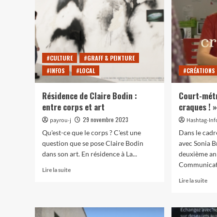
#CULTURE
#GRAFF & PEINTURE
#INFOS
#LOCAL
#CRÉATIONS
Résidence de Claire Bodin :
Court-métr
entre corps et art
craques ! 
29 novembre 2023
payrou-j
Hashtag-Inf
Qu'est-ce que le corps ? C'est une
Dans le cadr
question que se pose Claire Bodin
avec Sonia B
dans son art. En résidence à La...
deuxième an
Communicatio
En
Lire la suite
savoir
En
Lire la suite
plus
sav
sur
plu
Résidence
sur
de
Cou