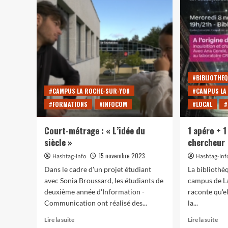
Claire
mét
Bodin
:
:
« Ti
entre
Tac
corps
tu
et
cra
art
! »
#BIBLIOTHEQ
#CAMPUS LA ROCHE-SUR-YON
#CAMPUS LA
#FORMATIONS
#INFOCOM
#LOCAL
#
Court-métrage : « L’idée du
1 apéro + 1
siècle »
chercheur
15 novembre 2023
Hashtag-Info
Hashtag-Inf
Dans le cadre d'un projet étudiant
La bibliothè
avec Sonia Broussard, les étudiants de
campus de L
deuxième année d'Information -
raconte qu'el
Communication ont réalisé des...
la...
En
En
Lire la suite
Lire la suite
savoir
sav