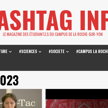
ASHTAG IN
LE MAGAZINE DES ÉTUDIANT.E.S DU CAMPUS DE LA ROCHE-SUR-YON
TURE
#SCIENCES
#SOCIETE
#CAMPUS LA ROCH
2023