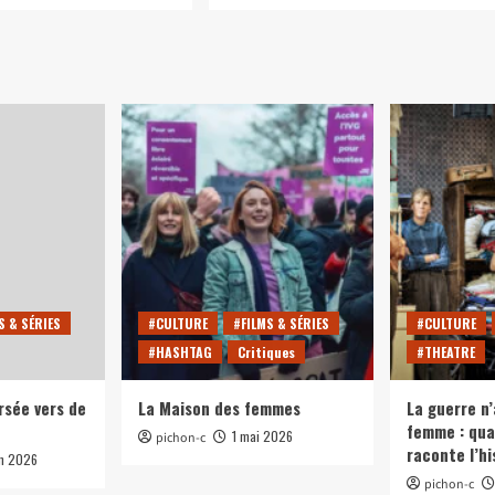
s
plus
sur
Épicerie
ro
solidaire
:
encore
rcheur
un
peu
de
ro
Ma’Yonnaise
rcheur
?
S & SÉRIES
#CULTURE
#FILMS & SÉRIES
#CULTURE
#HASHTAG
Critiques
#THEATRE
rsée vers de
La Maison des femmes
La guerre n’
femme : qua
1 mai 2026
pichon-c
raconte l’hi
in 2026
pichon-c