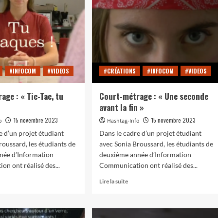
#INFOCOM
#VIDEOS
#CRÉATIONS
#INFOCOM
#VIDEOS
age : « Tic-Tac, tu
Court-métrage : « Une seconde
»
avant la fin »
15 novembre 2023
15 novembre 2023
o
Hashtag-Info
e d’un projet étudiant
Dans le cadre d’un projet étudiant
roussard, les étudiants de
avec Sonia Broussard, les étudiants de
née d’Information –
deuxième année d’Information –
n ont réalisé des...
Communication ont réalisé des...
En
Lire la suite
oir
savoir
s
plus
sur
rt-
Court-