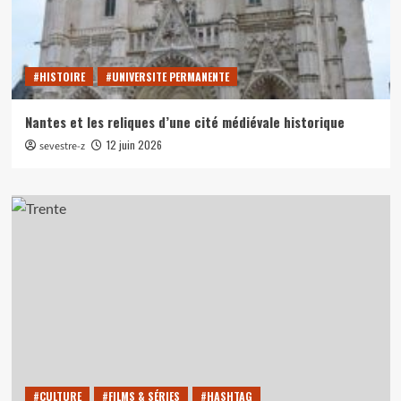
#HISTOIRE
#UNIVERSITE PERMANENTE
Nantes et les reliques d’une cité médiévale historique
12 juin 2026
sevestre-z
#CULTURE
#FILMS & SÉRIES
#HASHTAG