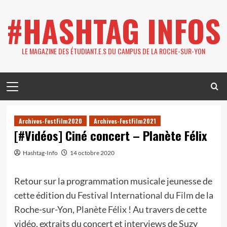
Skip
#HASHTAG INFOS
to
content
LE MAGAZINE DES ÉTUDIANT.E.S DU CAMPUS DE LA ROCHE-SUR-YON
Primary
Menu
Archives-FestFilm2020
Archives-FestFilm2021
[#Vidéos] Ciné concert – Planète Félix
Hashtag-Info
14 octobre 2020
Retour sur la programmation musicale jeunesse de
cette édition du
Festival International du Film
de la
Roche-sur-Yon,
Planète Félix
! Au travers de cette
vidéo, extraits du concert et interviews de Suzy