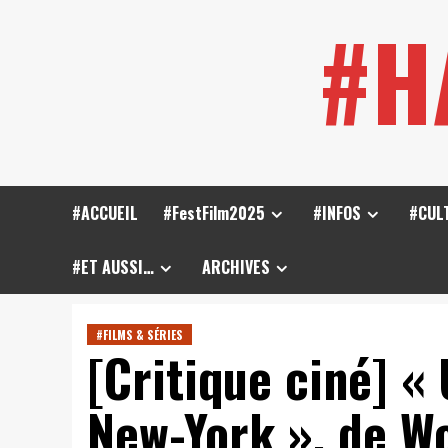
Skip
#H
to
content
#ACCUEIL
#FestFilm2025
#INFOS
#CUL
#ET AUSSI…
ARCHIVES
#FILMS & SÉRIES
[Critique ciné] « 
New-York », de W