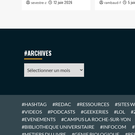
12 juin 2026
5 ju
sevestre-z
rambaud-f
#ARCHIVES
#ARCHIVES
#HASHTAG
#REDAC
#RESSOURCES
#SITES 
#VIDEOS
#PODCASTS
#GEEKERIES
#LOL
#
#EVENEMENTS
#CAMPUS LA ROCHE-SUR-YON
#BIBLIOTHEQUE UNIVERSITAIRE
#INFOCOM
#
#METIERS DU LIVRE
#GENIE BIOLOGIQUE
#RE