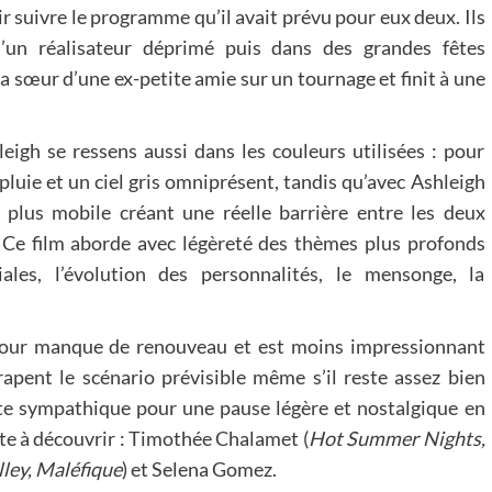
r suivre le programme qu’il avait prévu pour eux deux. Ils
#CRÉATIONS
#INFOCOM
#VIDEOS
d’un réalisateur déprimé puis dans des grandes fêtes
a sœur d’une ex-petite amie sur un tournage et finit à une
Court-métrage 2025: «Au suivant !»
24 avril 2025
rohan-f
eigh se ressens aussi dans les couleurs utilisées : pour
pluie et un ciel gris omniprésent, tandis qu’avec Ashleigh
 plus mobile créant une réelle barrière entre les deux
. Ce film aborde avec légèreté des thèmes plus profonds
les, l’évolution des personnalités, le mensonge, la
umour manque de renouveau et est moins impressionnant
rapent le scénario prévisible même s’il reste assez bien
reste sympathique pour une pause légère et nostalgique en
ste à découvrir : Timothée Chalamet (
Hot Summer Nights,
ley, Maléfique
) et Selena Gomez.