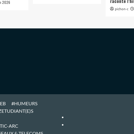
raconte l’hi
in 2026
pichon-c
WEB
#HUMEURS
ZETUDIANT(E)S
#ARTICLES
#HOME
TIC-ARC
SEAUX & TELECOMS