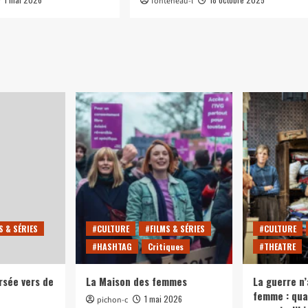
fonteneau-l
S & SÉRIES
#CULTURE
#FILMS & SÉRIES
#CULTURE
#HASHTAG
Critiques
#THEATRE
rsée vers de
La Maison des femmes
La guerre n’
femme : qua
1 mai 2026
pichon-c