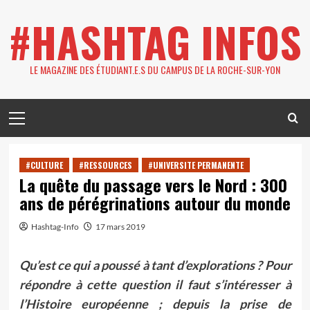
Skip
#HASHTAG INFOS
to
content
LE MAGAZINE DES ÉTUDIANT.E.S DU CAMPUS DE LA ROCHE-SUR-YON
Primary
Menu
#CULTURE
#RESSOURCES
#UNIVERSITE PERMANENTE
La quête du passage vers le Nord : 300
ans de pérégrinations autour du monde
Hashtag-Info
17 mars 2019
Qu’est ce qui a poussé à tant d’explorations ? Pour
répondre à cette question il faut s’intéresser à
l’Histoire européenne ; depuis la prise de