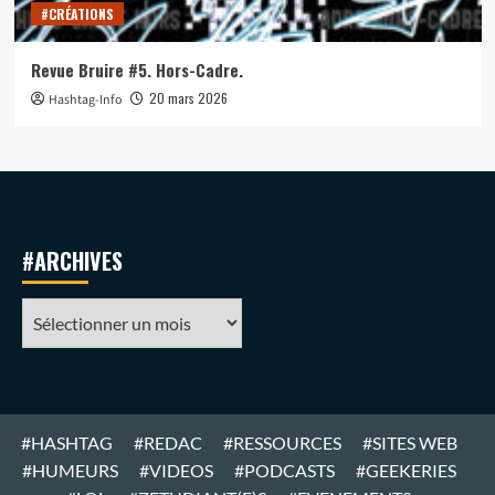
#CRÉATIONS
Revue Bruire #5. Hors-Cadre.
20 mars 2026
Hashtag-Info
#ARCHIVES
#ARCHIVES
#HASHTAG
#REDAC
#RESSOURCES
#SITES WEB
#HUMEURS
#VIDEOS
#PODCASTS
#GEEKERIES