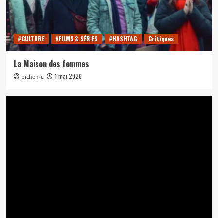
#CULTURE
#FILMS & SÉRIES
#HASHTAG
Critiques
La Maison des femmes
1 mai 2026
pichon-c