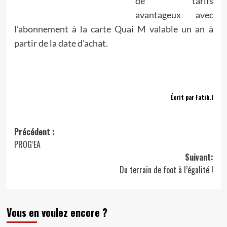
de tarifs
avantageux avec
l’abonnement à
la carte Quai M
valable un an à
partir de la date d’achat.
Écrit par Fatih.I
Navigation
Précédent :
PROG’EA
d’article
Suivant:
Du terrain de foot à l’égalité !
Vous en voulez encore ?