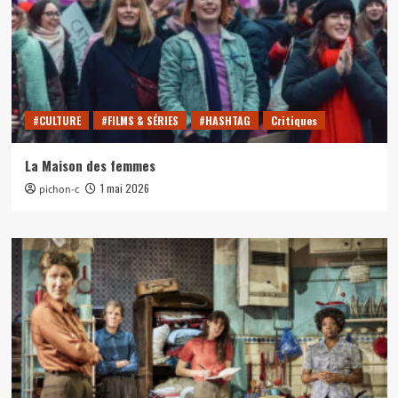
#CULTURE
#FILMS & SÉRIES
#HASHTAG
Critiques
La Maison des femmes
1 mai 2026
pichon-c