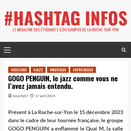
Skip
#HASHTAG INFOS
to
content
LE MAGAZINE DES ÉTUDIANT.E.S DU CAMPUS DE LA ROCHE-SUR-YON
Primary
Menu
#CULTURE
#JAZZ
#MUSIQUE
#SPECTACLES
GOGO PENGUIN, le jazz comme vous ne
l’avez jamais entendu.
bouchet-l
17 avril 2024
Présent à La Roche-sur-Yon le 15 décembre 2023
dans le cadre de leur tournée française, le groupe
GOGO PENGUIN a enflammé le Quai M, la salle