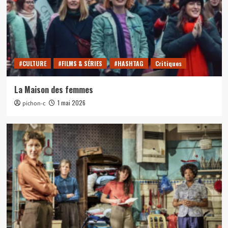
#CULTURE
#FILMS & SÉRIES
#HASHTAG
Critiques
La Maison des femmes
1 mai 2026
pichon-c