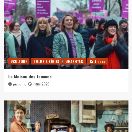
#CULTURE
#FILMS & SÉRIES
#HASHTAG
Critiques
La Maison des femmes
1 mai 2026
pichon-c