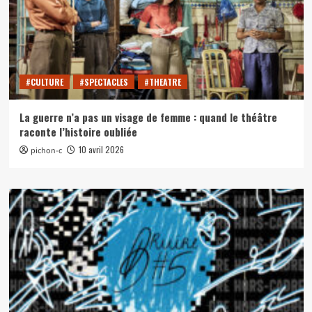
#CULTURE
#SPECTACLES
#THEATRE
La guerre n’a pas un visage de femme : quand le théâtre
raconte l’histoire oubliée
10 avril 2026
pichon-c