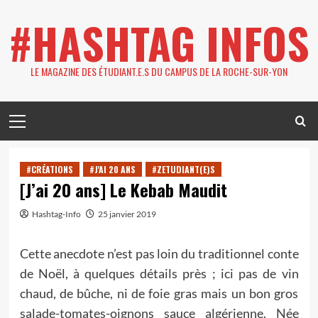
Skip
#HASHTAG INFOS
to
content
LE MAGAZINE DES ÉTUDIANT.E.S DU CAMPUS DE LA ROCHE-SUR-YON
Primary
Menu
#CRÉATIONS
#J'AI 20 ANS
#ZETUDIANT(E)S
[J’ai 20 ans] Le Kebab Maudit
Hashtag-Info
25 janvier 2019
Cette anecdote n’est pas loin du traditionnel conte
de Noël, à quelques détails près ; ici pas de vin
chaud, de bûche, ni de foie gras mais un bon gros
salade-tomates-oignons sauce algérienne.
Née