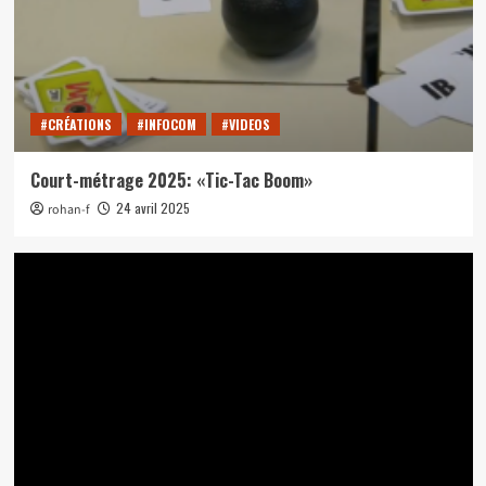
#CRÉATIONS
#INFOCOM
#VIDEOS
Court-métrage 2025: «Tic-Tac Boom»
24 avril 2025
rohan-f