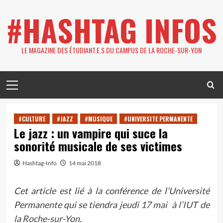
Skip
#HASHTAG INFOS
to
content
LE MAGAZINE DES ÉTUDIANT.E.S DU CAMPUS DE LA ROCHE-SUR-YON
Primary
Menu
#CULTURE
#JAZZ
#MUSIQUE
#UNIVERSITE PERMANENTE
Le jazz : un vampire qui suce la
sonorité musicale de ses victimes
Hashtag-Info
14 mai 2018
Cet article est lié à la conférence de l’Université
Permanente qui se tiendra
jeudi 17 mai à l’IUT de
la Roche-sur-Yon
.