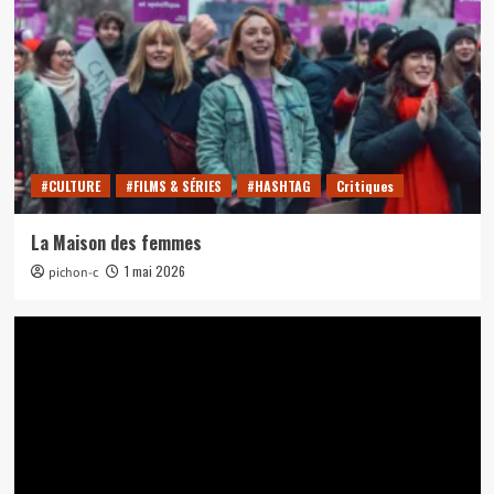
#CULTURE
#FILMS & SÉRIES
#HASHTAG
Critiques
La Maison des femmes
1 mai 2026
pichon-c