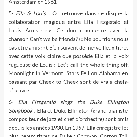
Amsterdam en 1961.
5-
Ella & Louis :
On retrouve dans ce disque la
collaboration magique entre Ella Fitzgerald et
Louis Armstrong. Ce duo commence avec la
chanson
Can’t we be friends?
(« Ne pourrions nous
pas être amis? »). S’en suivent de merveilleux titres
avec cette voix claire que possède Ella et la voix
rugueuse de Louis :
Let’s call the whole thing off
,
Moonlight in Vermont
,
Stars Fell on Alabama
en
passant par
Cheek to Cheek
sont de vrais chefs-
d’oeuvre !
6-
Ella Fitzgerald sings the Duke Ellington
Songbook :
Ella et Duke Ellington (grand pianiste,
compositeur de jazz et chef d’orchestre) sont amis
depuis les années 1930. En 1957, Ella enregistre les
plus beaux titres de Duke :
Caravan
,
Cotton Tail
,