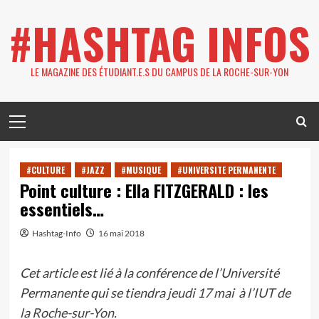
Skip
#HASHTAG INFOS
to
content
LE MAGAZINE DES ÉTUDIANT.E.S DU CAMPUS DE LA ROCHE-SUR-YON
Primary
Menu
#CULTURE
#JAZZ
#MUSIQUE
#UNIVERSITE PERMANENTE
Point culture : Ella FITZGERALD : les
essentiels…
Hashtag-Info
16 mai 2018
Cet article est lié à la conférence de l’Université
Permanente qui se tiendra
jeudi 17 mai à l’IUT de
la Roche-sur-Yon
.