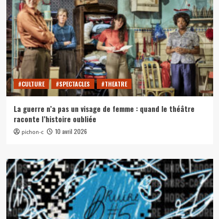
#CULTURE
#SPECTACLES
#THEATRE
La guerre n’a pas un visage de femme : quand le théâtre
raconte l’histoire oubliée
10 avril 2026
pichon-c