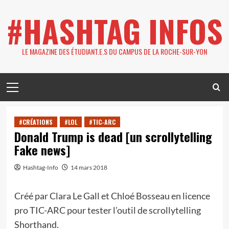
Skip
#HASHTAG INFOS
to
content
LE MAGAZINE DES ÉTUDIANT.E.S DU CAMPUS DE LA ROCHE-SUR-YON
Primary
Menu
#CRÉATIONS
#LOL
#TIC-ARC
Donald Trump is dead [un scrollytelling
Fake news]
Hashtag-Info
14 mars 2018
Créé par Clara Le Gall et Chloé Bosseau en licence
pro TIC-ARC pour tester l’outil de scrollytelling
Shorthand.