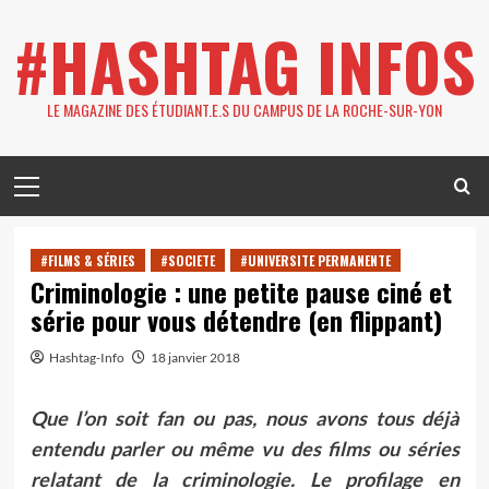
Skip
#HASHTAG INFOS
to
content
LE MAGAZINE DES ÉTUDIANT.E.S DU CAMPUS DE LA ROCHE-SUR-YON
Primary
Menu
#FILMS & SÉRIES
#SOCIETE
#UNIVERSITE PERMANENTE
Criminologie : une petite pause ciné et
série pour vous détendre (en flippant)
Hashtag-Info
18 janvier 2018
Que l’on soit fan ou pas, nous avons tous déjà
entendu parler ou même vu des films ou séries
relatant de la criminologie. Le profilage en