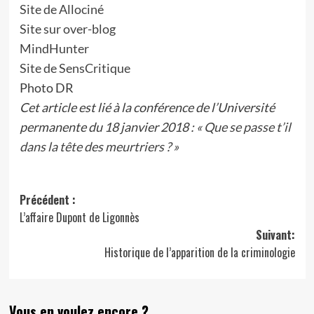
Site de Allociné
Site sur over-blog
MindHunter
Site de SensCritique
Photo DR
Cet article est lié à la conférence de l’Université
permanente du 18 janvier 2018 :
« Que se passe t’il
dans la tête des meurtriers ? »
Navigation
Précédent :
L’affaire Dupont de Ligonnès
d’article
Suivant:
Historique de l’apparition de la criminologie
Vous en voulez encore ?