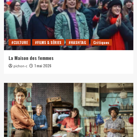
#CULTURE
#FILMS & SÉRIES
#HASHTAG
Critiques
La Maison des femmes
1 mai 2026
pichon-c