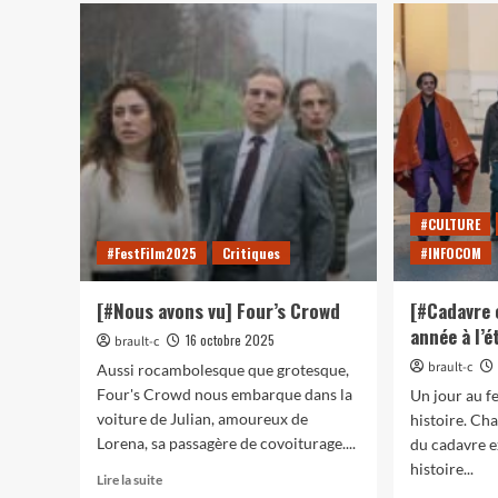
sur
pas
[#N
pour
avo
spoiler
vu]
mais…]
Un
Un
ann
colibri
ital
plus
:
courageux
soir
que
sec
beaucoup
et
#CULTURE
d’entre
nou
#FestFilm2025
nous
Critiques
#INFOCOM
dép
[#Nous avons vu] Four’s Crowd
[#Cadavre 
année à l’
16 octobre 2025
brault-c
brault-c
Aussi rocambolesque que grotesque,
Four's Crowd nous embarque dans la
Un jour au fe
voiture de Julian, amoureux de
histoire. Ch
Lorena, sa passagère de covoiturage....
du cadavre e
histoire...
En
Lire la suite
savoir