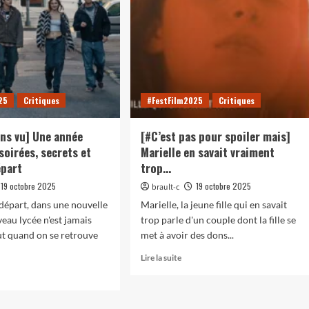
25
Critiques
#FestFilm2025
Critiques
ns vu] Une année
[#C’est pas pour spoiler mais]
 soirées, secrets et
Marielle en savait vraiment
épart
trop…
19 octobre 2025
19 octobre 2025
brault-c
épart, dans une nouvelle
Marielle, la jeune fille qui en savait
veau lycée n'est jamais
trop parle d'un couple dont la fille se
out quand on se retrouve
met à avoir des dons...
En
Lire la suite
savoir
plus
oir
sur
s
[#C’est