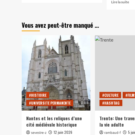
En
Lire la suite
plus
sav
sur
plu
[#Nous
sur
Vous avez peut-être manqué …
avons
[#C
vu]
exq
Four’s
Jeu
Crowd
Un
ann
à
l’ét
#HISTOIRE
#CULTURE
#FILM
#UNIVERSITE PERMANENTE
#HASHTAG
Nantes et les reliques d’une
Trente: Une trave
cité médiévale historique
la vie adulte
12 juin 2026
5 ju
sevestre-z
rambaud-f