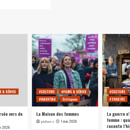
oir
s
adavre
uis]
di.
e
ée
ranger
S & SÉRIES
#CULTURE
#FILMS & SÉRIES
#CULTURE
#HASHTAG
Critiques
#THEATRE
rsée vers de
La Maison des femmes
La guerre n’
femme : qua
1 mai 2026
pichon-c
raconte l’hi
in 2026