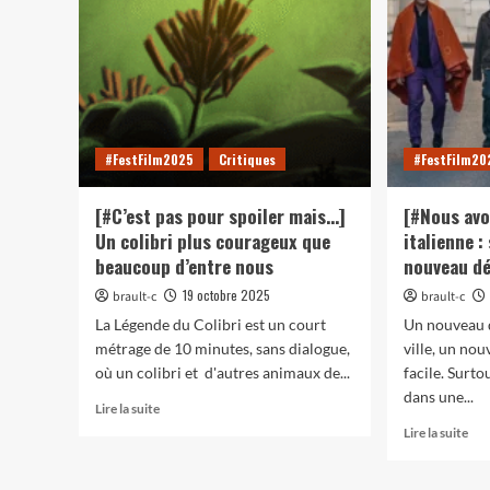
#FestFilm2025
Critiques
#FestFilm20
[#C’est pas pour spoiler mais…]
[#Nous avo
Un colibri plus courageux que
italienne :
beaucoup d’entre nous
nouveau d
19 octobre 2025
brault-c
brault-c
La Légende du Colibri est un court
Un nouveau d
métrage de 10 minutes, sans dialogue,
ville, un nou
où un colibri et d'autres animaux de...
facile. Surt
dans une...
En
Lire la suite
savoir
En
Lire la suite
plus
sav
sur
plu
[#C’est