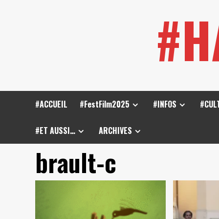
Skip
#H
to
content
#ACCUEIL
#FestFilm2025
#INFOS
#CUL
#ET AUSSI…
ARCHIVES
brault-c