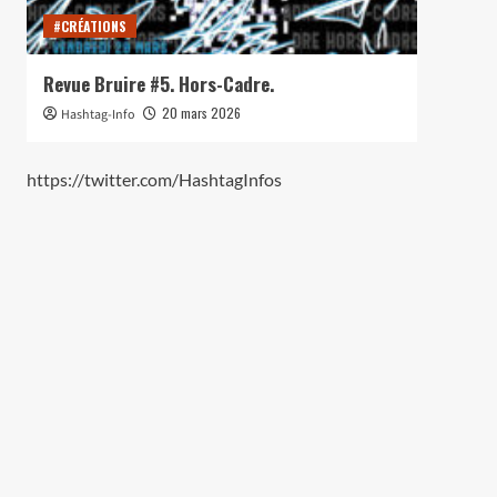
#CRÉATIONS
#CRÉ
Revue Bruire #5. Hors-Cadre.
Lance
20 mars 2026
Hashtag-Info
Hash
https://twitter.com/HashtagInfos