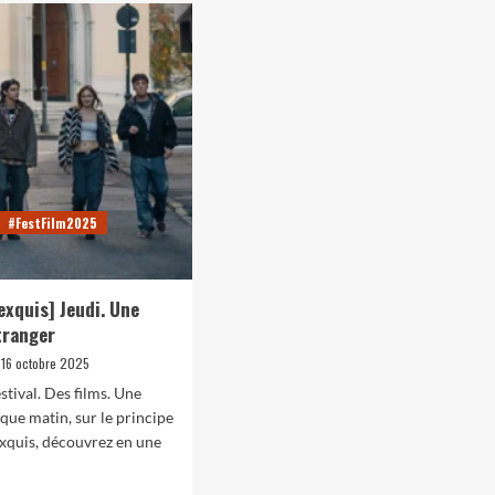
pas
ous
#CRÉATIONS
#INFOCOM
#VIDEOS
pour
ns
spoiler
Court-métrage 2025: «Au suivant !»
mais]
e
Marielle
ée
24 avril 2025
rohan-f
en
ienne
savait
vraiment
ées,
trop…
rets
#FestFilm2025
veau
art
exquis] Jeudi. Une
étranger
16 octobre 2025
stival. Des films. Une
aque matin, sur le principe
xquis, découvrez en une