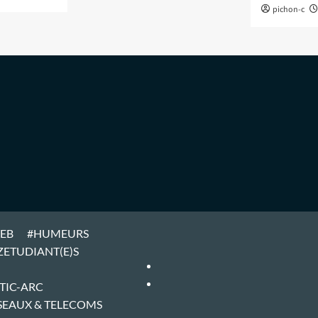
pichon-c
WEB
#HUMEURS
ZETUDIANT(E)S
#ARTICLES
#HOME
TIC-ARC
SEAUX & TELECOMS