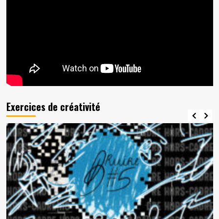
Des
films.
Une
histoire.
Lundi.
Exercices de créativité