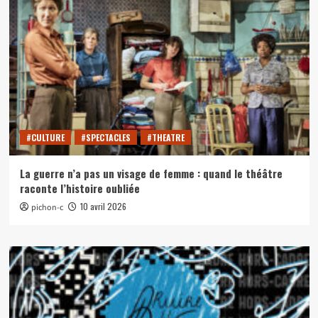
#CULTURE
#SPECTACLES
#THEATRE
La guerre n’a pas un visage de femme : quand le théâtre
raconte l’histoire oubliée
10 avril 2026
pichon-c