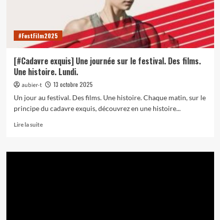
#FestFilm2025
[#Cadavre exquis] Une journée sur le festival. Des films.
Une histoire. Lundi.
13 octobre 2025
aubier-t
Un jour au festival. Des films. Une histoire. Chaque matin, sur le
principe du cadavre exquis, découvrez en une histoire...
En
Lire la suite
savoir
plus
sur
[#Cadavre
exquis]
Une
journée
sur
le
festival.