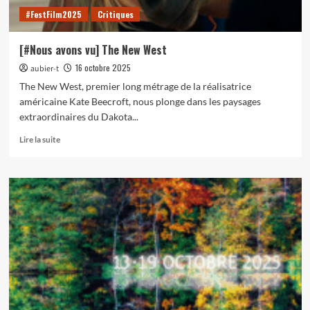
#FestFilm2025
Critiques
[#Nous avons vu] The New West
16 octobre 2025
aubier-t
The New West, premier long métrage de la réalisatrice
américaine Kate Beecroft, nous plonge dans les paysages
extraordinaires du Dakota...
En
Lire la suite
savoir
plus
sur
[#Nous
avons
vu]
The
New
West