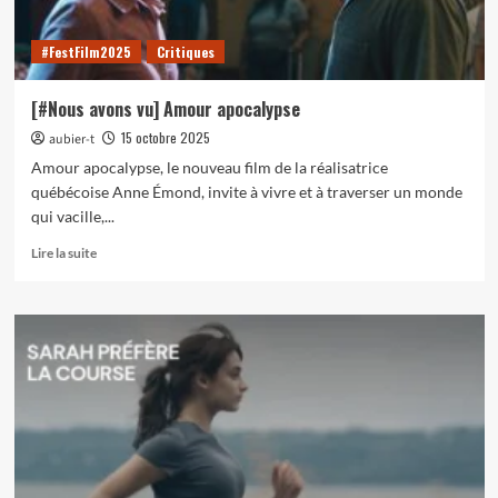
#FestFilm2025
Critiques
[#Nous avons vu] Amour apocalypse
15 octobre 2025
aubier-t
Amour apocalypse, le nouveau film de la réalisatrice
québécoise Anne Émond, invite à vivre et à traverser un monde
qui vacille,...
En
Lire la suite
savoir
plus
sur
[#Nous
avons
vu]
Amour
apocalypse