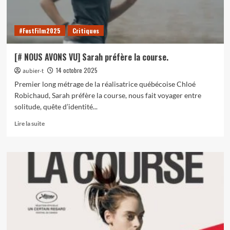
#FestFilm2025
Critiques
[# NOUS AVONS VU] Sarah préfère la course.
14 octobre 2025
aubier-t
Premier long métrage de la réalisatrice québécoise Chloé
Robichaud, Sarah préfère la course, nous fait voyager entre
solitude, quête d’identité...
En
Lire la suite
savoir
plus
sur
[#
NOUS
AVONS
VU]
Sarah
préfère
la
course.