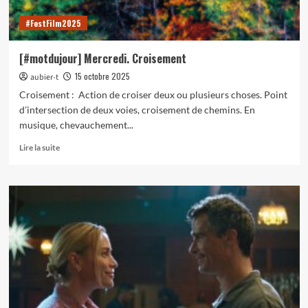
#FestFilm2025
[#motdujour] Mercredi. Croisement
15 octobre 2025
aubier-t
Croisement : Action de croiser deux ou plusieurs choses. Point
d’intersection de deux voies, croisement de chemins. En
musique, chevauchement...
En
Lire la suite
savoir
plus
sur
[#motdujour]
Mercredi.
Croisement