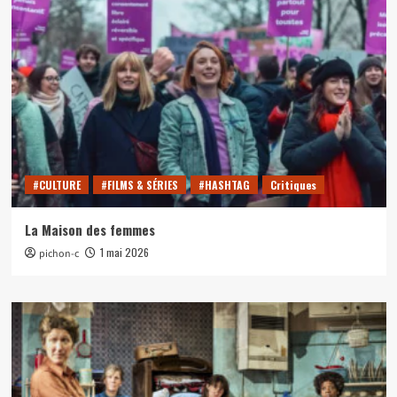
#CULTURE
#FILMS & SÉRIES
#HASHTAG
Critiques
La Maison des femmes
1 mai 2026
pichon-c