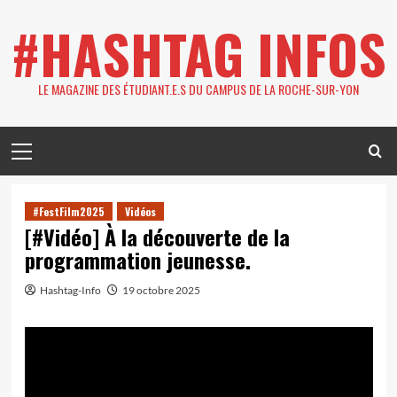
Skip
#HASHTAG INFOS
to
content
LE MAGAZINE DES ÉTUDIANT.E.S DU CAMPUS DE LA ROCHE-SUR-YON
Primary
Menu
#FestFilm2025
Vidéos
[#Vidéo] À la découverte de la
programmation jeunesse.
Hashtag-Info
19 octobre 2025