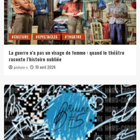
#CULTURE
#SPECTACLES
#THEATRE
La guerre n’a pas un visage de femme : quand le théâtre
raconte l’histoire oubliée
10 avril 2026
pichon-c