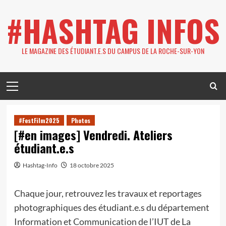
Skip
#HASHTAG INFOS
to
content
LE MAGAZINE DES ÉTUDIANT.E.S DU CAMPUS DE LA ROCHE-SUR-YON
Primary
Menu
#FestFilm2025
Photos
[#en images] Vendredi. Ateliers
étudiant.e.s
Hashtag-Info
18 octobre 2025
Chaque jour, retrouvez les travaux et reportages
photographiques des étudiant.e.s du département
Information et Communication de l’IUT de La