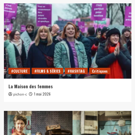
#CULTURE
#FILMS & SÉRIES
#HASHTAG
Critiques
La Maison des femmes
1 mai 2026
pichon-c