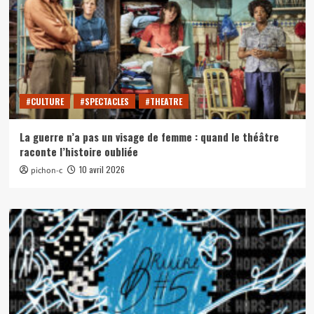
#CULTURE
#SPECTACLES
#THEATRE
La guerre n’a pas un visage de femme : quand le théâtre
raconte l’histoire oubliée
10 avril 2026
pichon-c