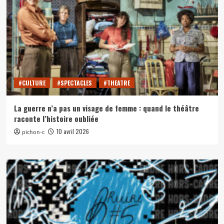
#CULTURE
#SPECTACLES
#THEATRE
La guerre n’a pas un visage de femme : quand le théâtre
raconte l’histoire oubliée
10 avril 2026
pichon-c