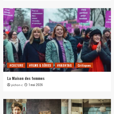
#CULTURE
#FILMS & SÉRIES
#HASHTAG
Critiques
La Maison des femmes
1 mai 2026
pichon-c