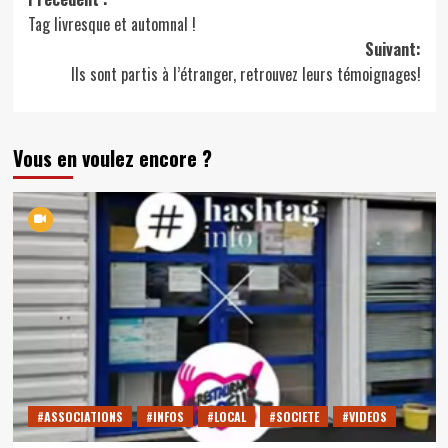
Navigation
Tag livresque et automnal !
d’article
Suivant:
Ils sont partis à l’étranger, retrouvez leurs témoignages!
Vous en voulez encore ?
#ASSOCIATIONS
#INFOS
#LOCAL
#SOCIETE
#VIDEOS