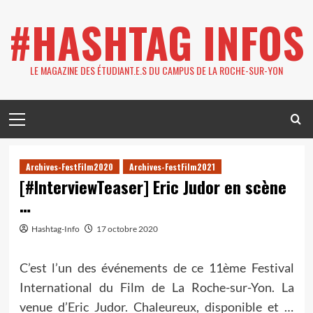
Skip
#HASHTAG INFOS
to
content
LE MAGAZINE DES ÉTUDIANT.E.S DU CAMPUS DE LA ROCHE-SUR-YON
Primary
Menu
Archives-FestFilm2020
Archives-FestFilm2021
[#InterviewTeaser] Eric Judor en scène
…
Hashtag-Info
17 octobre 2020
C’est l’un des événements de ce 11ème Festival
International du Film de La Roche-sur-Yon. La
venue d’Eric Judor. Chaleureux, disponible et …