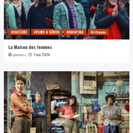
#CULTURE
#FILMS & SÉRIES
#HASHTAG
Critiques
La Maison des femmes
1 mai 2026
pichon-c