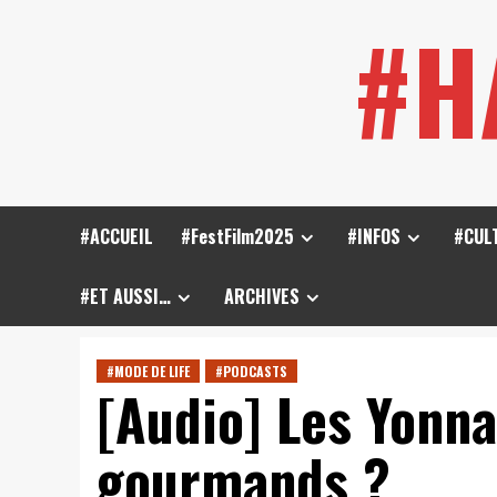
Skip
#H
to
content
#ACCUEIL
#FestFilm2025
#INFOS
#CUL
#ET AUSSI…
ARCHIVES
#MODE DE LIFE
#PODCASTS
[Audio] Les Yonna
gourmands ?