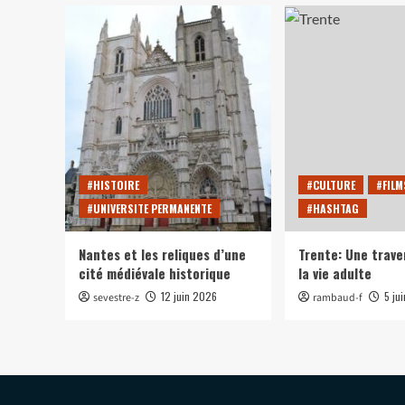
#HISTOIRE
#CULTURE
#FILM
#UNIVERSITE PERMANENTE
#HASHTAG
Nantes et les reliques d’une
Trente: Une trave
cité médiévale historique
la vie adulte
12 juin 2026
5 ju
sevestre-z
rambaud-f