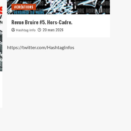
#CRÉATIONS
#CRÉ
Revue Bruire #5. Hors-Cadre.
Lance
20 mars 2026
Hashtag-Info
Hash
https://twitter.com/HashtagInfos