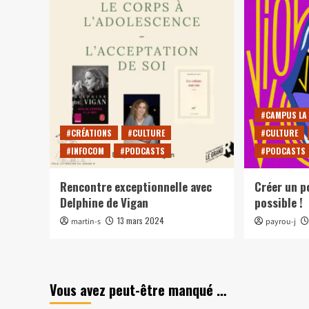
#CAMPUS LA
#CRÉATIONS
#CULTURE
#CULTURE
#INFOCOM
#PODCASTS
#PODCASTS
Rencontre exceptionnelle avec
Créer un p
Delphine de Vigan
possible !
13 mars 2024
martin-s
payrou-j
Vous avez peut-être manqué …