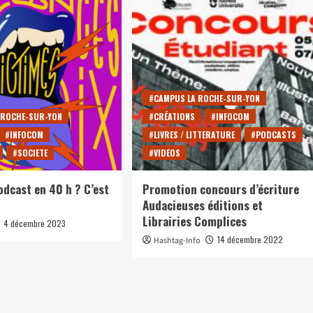
#CRÉATIONS
#INFOCOM
#VIDEOS
Court-métrage 2025: «Au suivant !»
24 avril 2025
rohan-f
#CAMPUS LA ROCHE-SUR-YON
 ROCHE-SUR-YON
#CRÉATIONS
#INFOCOM
#INFOCOM
#LIVRES / LITTERATURE
#PODCASTS
#SOCIETE
#VIDEOS
odcast en 40 h ? C’est
Promotion concours d’écriture
Audacieuses éditions et
Librairies Complices
4 décembre 2023
14 décembre 2022
Hashtag-Info