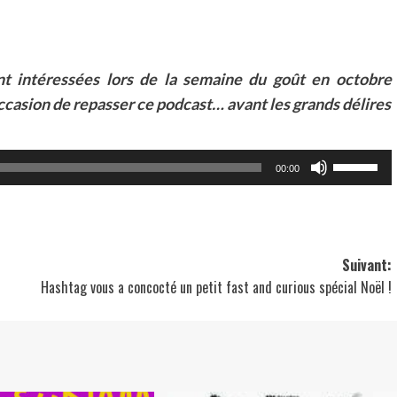
nt intéressées lors de la semaine du goût en octobre
ccasion de repasser ce podcast… avant les grands délires
Utilisez
00:00
les
flèches
haut/bas
pour
Suivant:
Hashtag vous a concocté un petit fast and curious spécial Noël !
augment
ou
diminuer
le
volume.