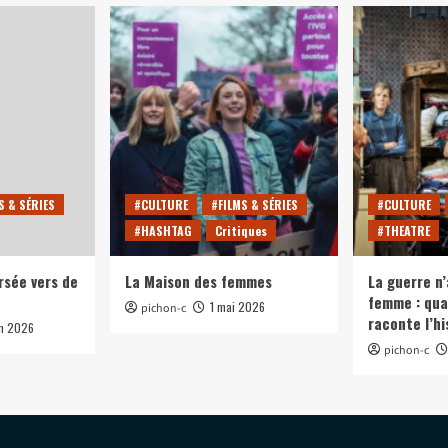
S & SÉRIES
#CULTURE
#FILMS & SÉRIES
#CULTURE
#HASHTAG
Critiques
#THEATRE
rsée vers de
La Maison des femmes
La guerre n’
femme : qua
1 mai 2026
pichon-c
raconte l’hi
in 2026
pichon-c