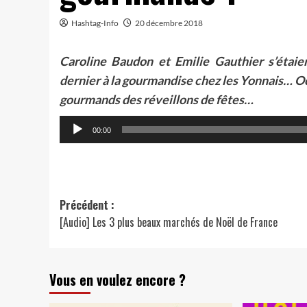
Hashtag-Info
20 décembre 2018
Caroline Baudon et Emilie Gauthier s’étaie
dernier à la gourmandise chez les Yonnais… O
gourmands des réveillons de fêtes…
Lecteur
00:00
audio
Navigation
Précédent :
[Audio] Les 3 plus beaux marchés de Noël de France
d’article
Vous en voulez encore ?