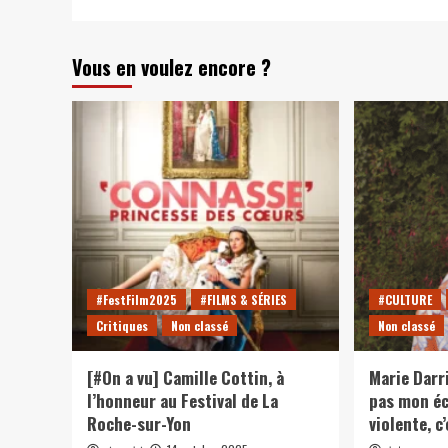
Vous en voulez encore ?
#FestFilm2025
#FILMS & SÉRIES
#CULTURE
Critiques
Non classé
Non classé
[#On a vu] Camille Cottin, à
Marie Darr
l’honneur au Festival de La
pas mon éc
Roche-sur-Yon
violente, c