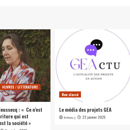
#LIVRES / LITTERATURE
Non classé
ieussecq : « Ce n’est
Le média des projets GEA
riture qui est
22 janvier 2025
brieau-j
’est la société »