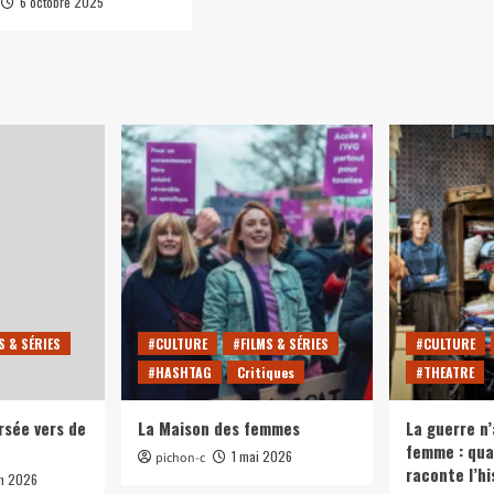
6 octobre 2025
S & SÉRIES
#CULTURE
#FILMS & SÉRIES
#CULTURE
#HASHTAG
Critiques
#THEATRE
rsée vers de
La Maison des femmes
La guerre n’
femme : qua
1 mai 2026
pichon-c
raconte l’hi
in 2026