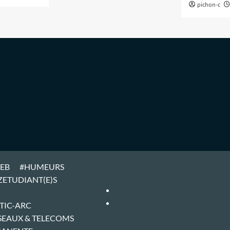
pichon-c
WEB
#HUMEURS
ZETUDIANT(E)S
#ARTICLES
#HOME
TIC-ARC
SEAUX & TELECOMS