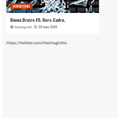
#CRÉATIONS
#CRÉ
Revue Bruire #5. Hors-Cadre.
Lance
20 mars 2026
Hashtag-Info
Hash
https://twitter.com/HashtagInfos