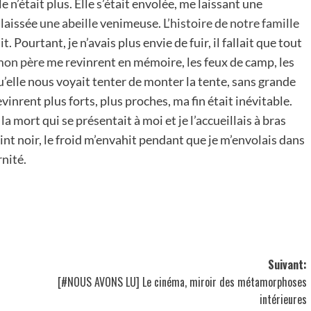
le n’était plus. Elle s’était envolée, me laissant une
#CRÉATIONS
#INFOCOM
#VIDEOS
 laissée
une abeille
venimeuse.
L’histoire de notre famille
it. Pourtant, je n’avais plus envie de fuir, il fallait que tout
Court-métrage 2025: «Au suivant !»
mon père
me revinrent en mémoire, les feux de camp, les
24 avril 2025
rohan-f
u’elle nous voyait tenter de monter la tente, sans grande
devinrent plus forts, plus proches, ma fin était inévitable.
 mort qui se présentait à moi et je l’accueillais à bras
int noir, le froid m’envahit pendant que je m’envolais dans
rnité.
Suivant:
[#NOUS AVONS LU] Le cinéma, miroir des métamorphoses
intérieures