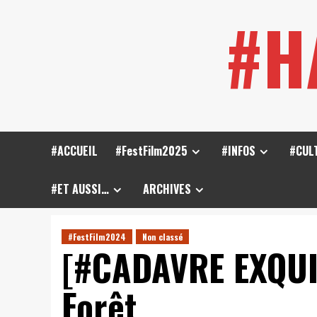
Skip
#H
to
content
#ACCUEIL
#FestFilm2025
#INFOS
#CUL
#ET AUSSI…
ARCHIVES
#FestFilm2024
Non classé
[#CADAVRE EXQUIS
Forêt