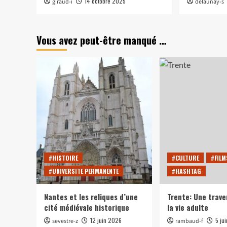
14 octobre 2025
giraud-i
delaunay-s
Vous avez peut-être manqué …
#HISTOIRE
#CULTURE
#FILM
#UNIVERSITE PERMANENTE
#HASHTAG
Nantes et les reliques d’une
Trente: Une trave
cité médiévale historique
la vie adulte
12 juin 2026
5 ju
sevestre-z
rambaud-f