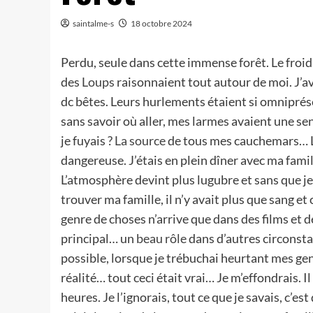
saintalme-s
18 octobre 2024
Perdu, seule dans cette immense forêt. Le froid
des
Loups
raisonnaient tout autour de moi. J’av
dc bêtes. Leurs hurlements étaient si omniprésen
sans savoir où aller, mes larmes avaient une sen
je fuyais ?
La source
de tous mes cauchemars… 
dangereuse. J’étais en plein dîner avec ma famil
L’atmosphère devint plus lugubre et sans que je
trouver ma famille, il n’y avait plus que sang et 
genre de choses n’arrive que dans des films et 
principal… un
beau rôle
dans d’autres circonstanc
possible, lorsque je trébuchai heurtant mes ge
réalité… tout ceci était vrai… Je m’effondrais. I
heures. Je l’ignorais, tout ce que je savais, c’es