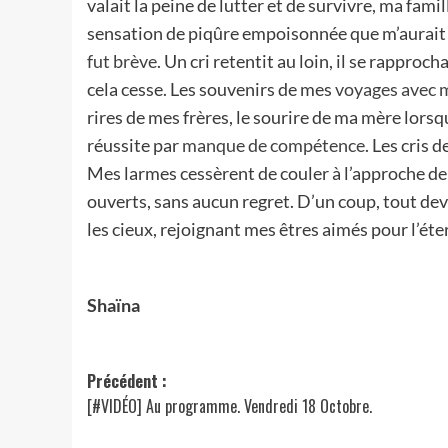
valait la peine de lutter et de survivre, ma famil
sensation de piqûre empoisonnée que m’aurait
fut brève
. Un cri retentit au loin, il se rapprocha
cela cesse. Les souvenirs de mes
voyages avec 
rires de mes frères, le sourire de ma mère lorsq
réussite par
manque de compétence
. Les cris 
Mes larmes cessèrent de couler à l’approche de la
ouverts, sans aucun regret. D’un coup, tout dev
les cieux, rejoignant mes êtres aimés pour l’éte
Shaïna
Navigation
Précédent :
[#VIDÉO] Au programme. Vendredi 18 Octobre.
d’article