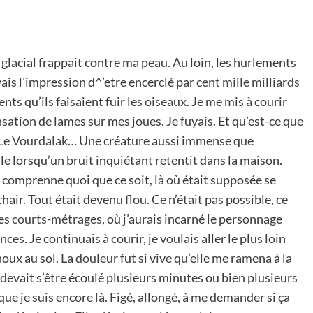
 glacial frappait contre ma peau. Au loin, les hurlements
ais l’impression d^’etre encerclé par
cent mille milliards
ts qu’ils faisaient fuir les
oiseaux
. Je me mis à courir
sation de lames sur mes joues. Je fuyais. Et qu’est-ce que
Le
Vourdalak
… Une créature aussi immense que
le lorsqu’un bruit inquiétant retentit dans la maison.
 comprenne quoi que ce soit, là où était supposée se
chair. Tout était devenu flou. Ce n’était pas possible, ce
des
courts-métrages
, où j’aurais incarné le personnage
es. Je continuais à courir, je voulais aller le plus loin
noux au sol. La
douleur
fut si vive qu’elle me ramena à la
l devait s’être écoulé plusieurs minutes ou bien plusieurs
t que
je suis encore là
. Figé, allongé, à me demander si ça