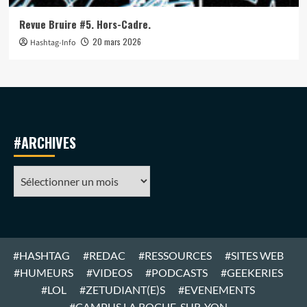
Revue Bruire #5. Hors-Cadre.
20 mars 2026
Hashtag-Info
#ARCHIVES
#ARCHIVES
#HASHTAG
#REDAC
#RESSOURCES
#SITES WEB
#HUMEURS
#VIDEOS
#PODCASTS
#GEEKERIES
#LOL
#ZETUDIANT(E)S
#EVENEMENTS
#CAMPUS LA ROCHE-SUR-YON