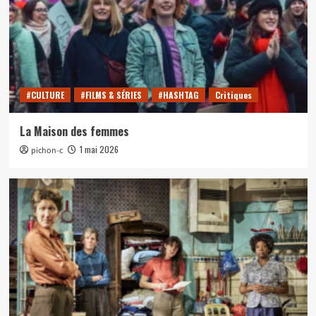
#CULTURE
#FILMS & SÉRIES
#HASHTAG
Critiques
La Maison des femmes
1 mai 2026
pichon-c