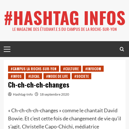
Skip
#HASHTAG INFOS
to
content
LE MAGAZINE DES ÉTUDIANT.E.S DU CAMPUS DE LA ROCHE-SUR-YON
Primary
Menu
#CAMPUS LA ROCHE-SUR-YON
#CULTURE
#INFOCOM
#INFOS
#LOCAL
#MODE DE LIFE
#SOCIETE
Ch-ch-ch-ch-changes
Hashtag-Info
18 septembre 2020
« Ch-ch-ch-ch-changes »
comme le chantait David
Bowie
. Et c’est cette fois de changement de vie qu’il
s’agit. Christelle Capo-Chichi, médiatrice