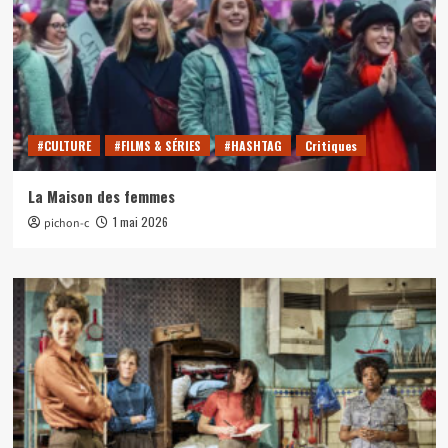
#CULTURE
#FILMS & SÉRIES
#HASHTAG
Critiques
La Maison des femmes
1 mai 2026
pichon-c