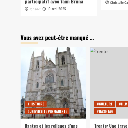
participatif avec Yann Bruna
Christelle C
10 avril 2025
rohan-f
Vous avez peut-être manqué …
#HISTOIRE
#CULTURE
#FILM
#UNIVERSITE PERMANENTE
#HASHTAG
Nantes et les reliques d’une
Trente: Une trave