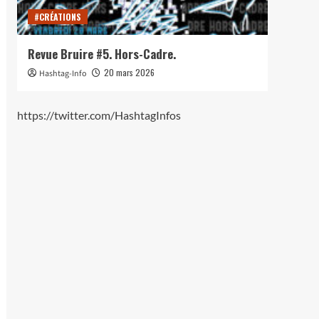
#CRÉATIONS
#CRÉ
Revue Bruire #5. Hors-Cadre.
Lance
20 mars 2026
Hashtag-Info
Hash
https://twitter.com/HashtagInfos