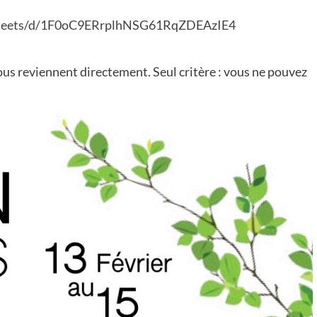
#CRÉATIONS
#INFOCOM
#VIDEOS
eets/d/
1F0oC9ERrplhNSG61RqZDEAzIE4
Court-métrage 2025: «Au suivant !»
vous reviennent directement. Seul critère : vous ne pouvez
24 avril 2025
rohan-f