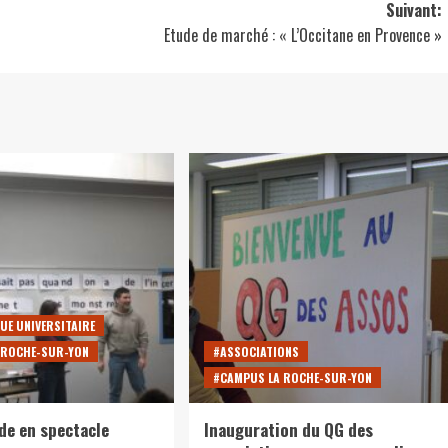
Suivant:
Etude de marché : « L’Occitane en Provence »
UE UNIVERSITAIRE
 ROCHE-SUR-YON
#ASSOCIATIONS
#CAMPUS LA ROCHE-SUR-YON
ude en spectacle
Inauguration du QG des