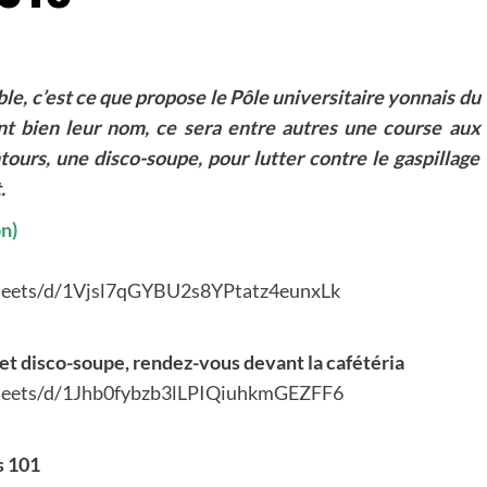
le, c’est ce que propose le Pôle universitaire yonnais du
ent bien leur nom, ce sera entre autres une course aux
tours, une disco-soupe, pour lutter contre le gaspillage
.
n)
eets/d/
1Vjsl7qGYBU2s8YPtatz4eunxLk
et disco-soupe, rendez-vous devant la cafétéria
eets/d/
1Jhb0fybzb3lLPIQiuhkmGEZFF6
s 101