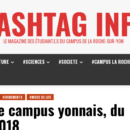
ASHTAG IN
LE MAGAZINE DES ÉTUDIANT.E.S DU CAMPUS DE LA ROCHE-SUR-YON
TURE
#SCIENCES
#SOCIETE
#CAMPUS LA ROCH
#EVENEMENTS
#MODE DE LIFE
e campus yonnais, du
2018