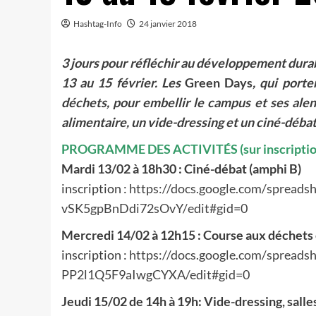
Hashtag-Info
24 janvier 2018
3 jours pour réfléchir au développement durab
13 au 15 février. Les
Green Days
, qui port
déchets, pour embellir le campus et ses alen
alimentaire, un vide-dressing et un ciné-débat
PROGRAMME DES ACTIVITÉS (sur inscriptio
Mardi 13/02 à 18h30 : Ciné-débat (amphi B)
inscription :
https://docs.google.com/
spreadsh
vSK5gpBnDdi72sOvY/
edit#gid=0
Mercredi 14/02 à 12h15 : Course aux déchets 
inscription :
https://docs.google.com/
spreadsh
PP2l1Q5F9aIwg
CYXA/edit#gid=0
Jeudi 15/02 de 14h à 19h: Vide-dressing, salle