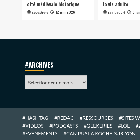
cité médiévale historique
la vie adulte
12 juin 2026
5 ju
sevestre-z
rambaud-f
#ARCHIVES
#ARCHIVES
#HASHTAG
#REDAC
#RESSOURCES
#SITES 
#VIDEOS
#PODCASTS
#GEEKERIES
#LOL
#
#EVENEMENTS
#CAMPUS LA ROCHE-SUR-YON