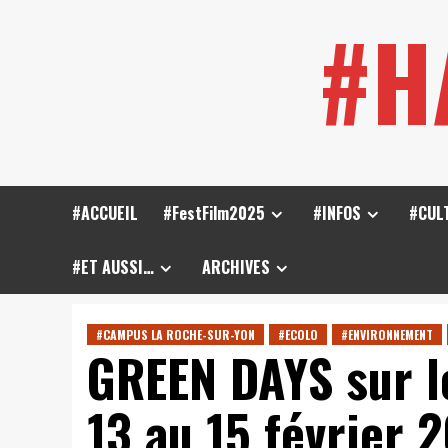
Skip
#H
to
content
#ACCUEIL
#FestFilm2025
#INFOS
#CUL
#ET AUSSI…
ARCHIVES
#CAMPUS LA ROCHE-SUR-YON
#ECOLO
#ENVIRONNEMENT
GREEN DAYS sur l
13 au 15 février 