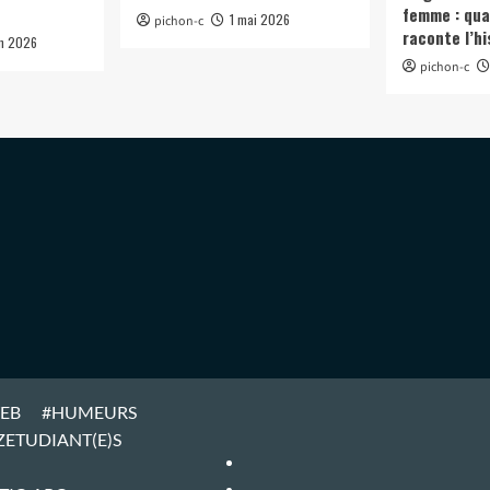
femme : qua
1 mai 2026
pichon-c
raconte l’hi
in 2026
pichon-c
WEB
#HUMEURS
ZETUDIANT(E)S
#ARTICLES
#HOME