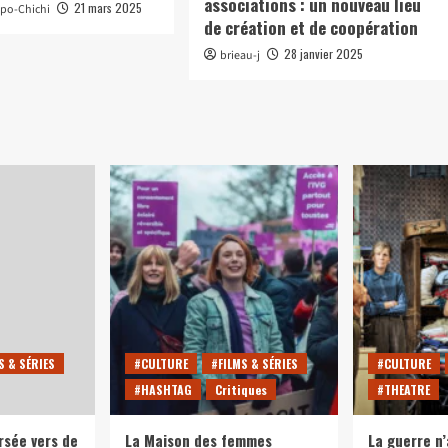
associations : un nouveau lieu
21 mars 2025
apo-Chichi
de création et de coopération
28 janvier 2025
brieau-j
S & SÉRIES
#CULTURE
#FILMS & SÉRIES
#CULTURE
#HASHTAG
Critiques
#THEATRE
rsée vers de
La Maison des femmes
La guerre n’