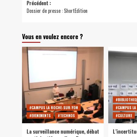
Navigation
Précédent :
Dossier de presse : ShortEdition
d’article
Vous en voulez encore ?
#BIBLIOTHEQ
#CAMPUS LA ROCHE-SUR-YON
#CAMPUS LA
#EVENEMENTS
#TECHNOS
#CULTURE
La surveillance numérique, débat
L’incertit